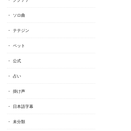
ソロ曲
テテジン
ペット
公式
占い
掛け声
日本語字幕
未分類