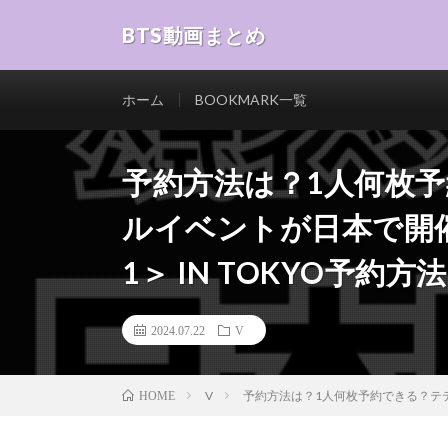
BTS動画まとめ
ホーム
BOOKMARK一覧
予約方法は？1人何枚
ルイベントが日本で開催！BT
1＞ IN TOKYO予約方
2024.07.22
V
V
予約方法は？1人何枚予約できる？テテのオフ
HOME