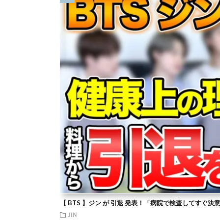
【 BTS 】ジン が 引退 発表！「病院で検査してすぐ決
JIN