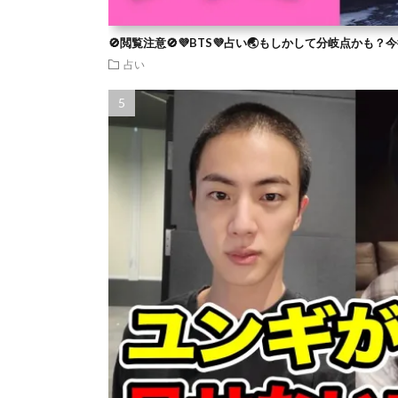
🚫閲覧注意🚫💜BTS💜占い🌏もしかして分岐点かも
占い