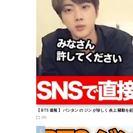
【 BTS 速報 】 バンタン の ジン が珍しく 炎上 騒動
JIN