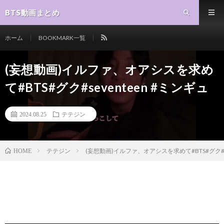
BTS動画まとめ
ホーム
BOOKMARK一覧
(妄想動画)イルファ、オアシスを求め
て#BTS#グク#seventeen #ミンギュ
2024.08.25
テテジン
テテジン
(妄想動画)イルファ、オアシスを求めて#BTS#グク#se
HOME