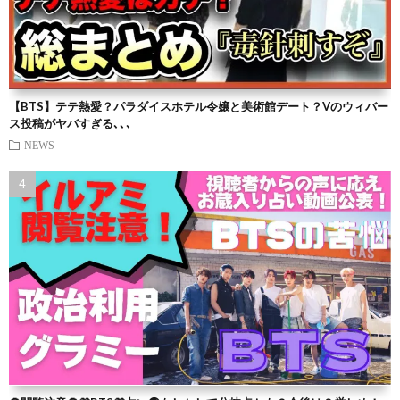
【BTS】テテ熱愛？パラダイスホテル令嬢と美術館デート？Vのウィバー
ス投稿がヤバすぎる､､､
NEWS