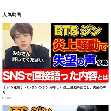
人気動画
【 BTS 速報 】 バンタン の ジン が珍しく 炎上 騒動を起こし、失望の声
も…
JIN