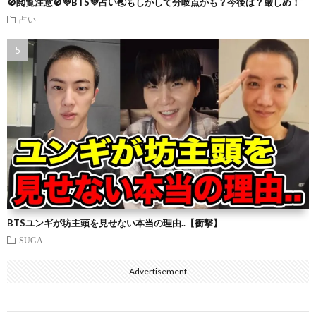
🚫閲覧注意🚫💜BTS💜占い🌏もしかして分岐点かも？今後は？厳しめ！
占い
BTSユンギが坊主頭を見せない本当の理由..【衝撃】
SUGA
Advertisement