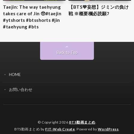
Taejin: The way taehyung
【BTS💜‪妄想】ジミンの負け
takes care of Jin 🥺#taejin
戦 ※概要欄必読願ﾌ
#ytshorts #btsshorts #jin
#taehyung #bts
Back to Top
HOME
お問い合わせ
© Copyright 2026
BTS動画まとめ
.
BTS動画まとめ by
FIT-Web Create
. Powered by
WordPress
.