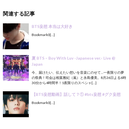
関連する記事
BTS妄想 本当は大好き
Bookmark0[…]
夏 BTS – Boy With Luv -Japanese ver.- Live @
Japan
今、届けたい、伝えたい想いを音楽にのせて…一夜限りの夢
の祭典！司会は相葉雅紀（嵐）と永島優美。8月26日よる6時
30分から4時間半！1夜限りのスペシャ[…]
【BTS妄想動画】話して？① #bts妄想 #グク妄想
Bookmark0[…]