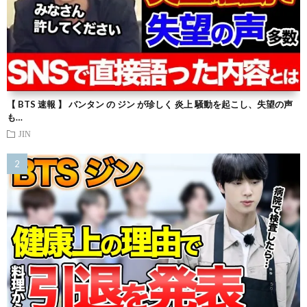
【 BTS 速報 】 バンタン の ジン が珍しく 炎上 騒動を起こし、失望の声
も…
JIN