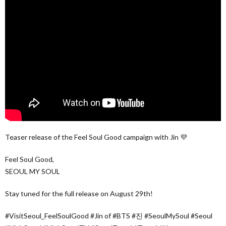
Teaser release of the Feel Soul Good campaign with Jin 💜
Feel Soul Good,
SEOUL MY SOUL
Stay tuned for the full release on August 29th!
#VisitSeoul_FeelSoulGood #Jin of #BTS #진 #SeoulMySoul #Seoul