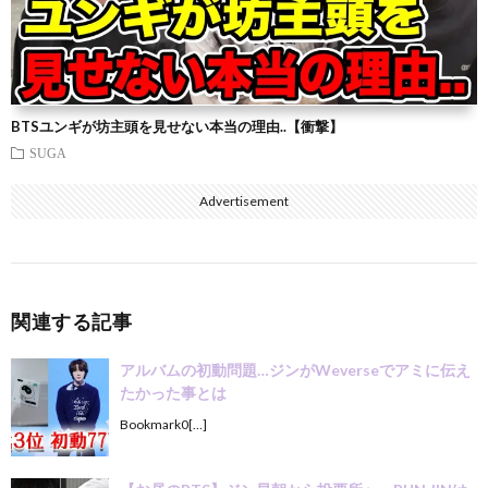
BTSユンギが坊主頭を見せない本当の理由..【衝撃】
SUGA
Advertisement
関連する記事
アルバムの初動問題…ジンがWeverseでアミに伝え
たかった事とは
Bookmark0[…]