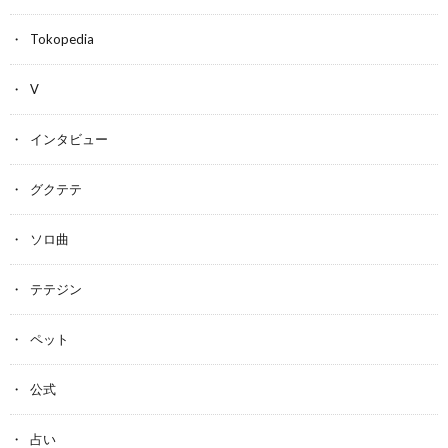
Tokopedia
V
インタビュー
グクテテ
ソロ曲
テテジン
ペット
公式
占い