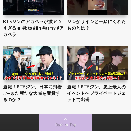
BTSジンのアカペラが激アツ
ジンがサインと一緒にくれた
すぎる🔥 #bts #jin #army #ア
ものとは？
カペラ
速報！BTSジン、日本に到着
速報！BTSジン、史上最大の
!?—また新たな大賞を受賞す
イベントへプライベートジェ
るのか？
ットで出発！
Back to Top