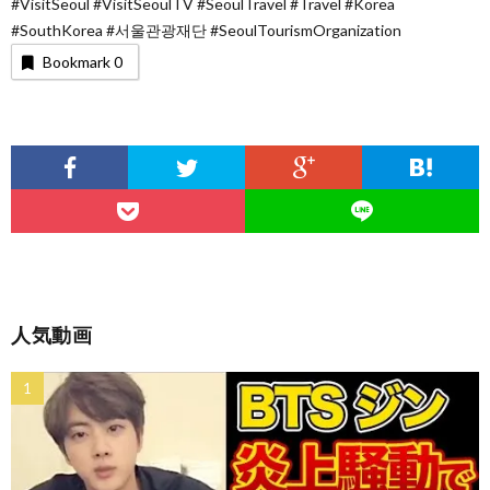
#VisitSeoul #VisitSeoulTV #SeoulTravel #Travel #Korea
#SouthKorea #서울관광재단 #SeoulTourismOrganization
Bookmark
0
人気動画