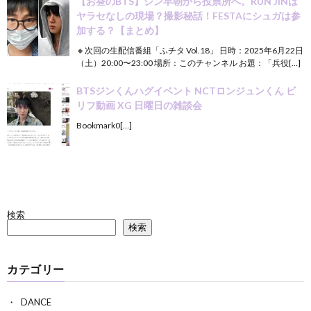
【お昼のBTS】ジン早朝から投票所へ。RUN JINは
ヤラセなしの現場？撮影秘話！FESTAにシュガは参
加する？【まとめ】
🔸次回の生配信番組「ふチタ Vol.18」 日時：2025年6月22日
（土）20:00〜23:00 場所：このチャンネル お題：「兵役[…]
BTSジンくんハグイベント NCTロンジュンくん ビ
リフ動画 XG 日曜日の雑談会
Bookmark0[…]
検索
検索
カテゴリー
DANCE