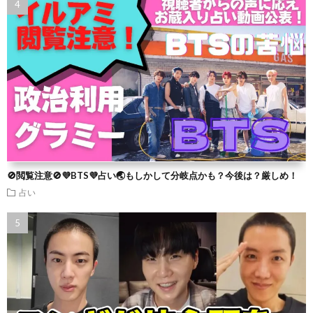
🚫閲覧注意🚫💜BTS💜占い🌏もしかして分岐点かも？今後は？厳しめ！
占い