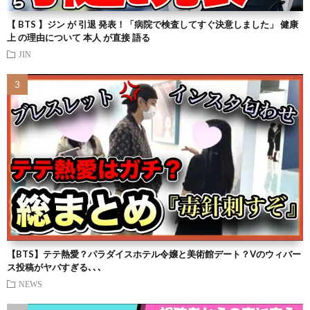
【 BTS 】ジン が 引退 発表！「病院で検査してすぐ決意しました」 健康
上 の理由について 本人 が直接 語る
JIN
【BTS】テテ熱愛？パラダイスホテル令嬢と美術館デート？Vのウィバー
ス投稿がヤバすぎる､､､
NEWS