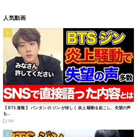
人気動画
【 BTS 速報 】 バンタン の ジン が珍しく 炎上 騒動を起こし、失望の声
も…
JIN