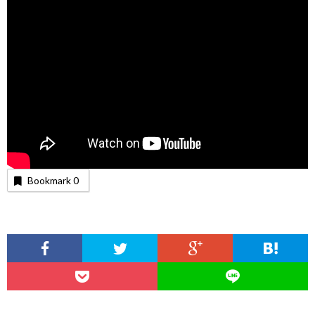
Bookmark
0