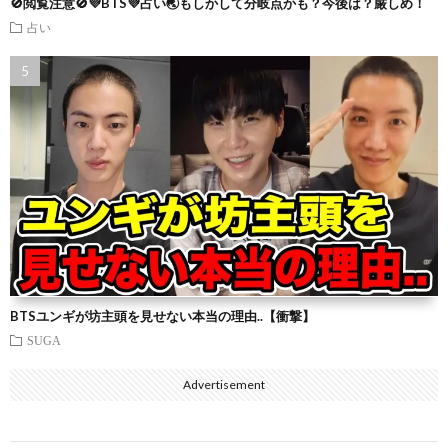
🚫閲覧注意🚫💜BTS💜占い🌏もしかして分岐点かも？今後は？厳しめ！
占い
BTSユンギが坊主頭を見せない本当の理由..【衝撃】
SUGA
Advertisement