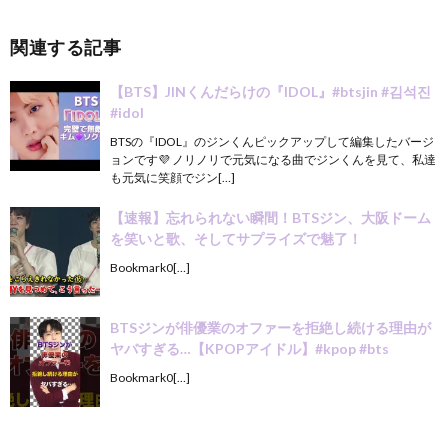
関連する記事
【BTS】JINくんだらけの『IDOL』#btsjin #김석진
#idol
BTSの『IDOL』のジンくんピックアップして編集したバージ
ョンです💜 ノリノリで元気になる曲でジンくんを見て、私達
も元気に笑顔でジン[…]
【速報】忘れられない瞬間！BTSジン、大阪ドーム
を笑いと歌、そしてサプライズで魅了！
Bookmark0[…]
BTSジンが俳優業のオファーを拒絶し続ける理由が
ヤバすぎる…【KPOPアイドル】#kpop #bts
Bookmark0[…]