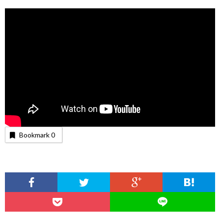
Bookmark
0