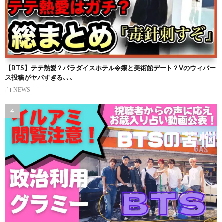
【BTS】テテ熱愛？パラダイスホテル令嬢と美術館デート？Vのウィバー
ス投稿がヤバすぎる､､､
NEWS