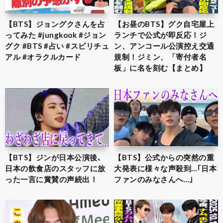
【BTS】ジョングクさんを占
【お昼のBTS】グク自宅屋上
ってみた #jungkook #ジョン
ランチで公式が即反応！ジ
グク #BTS #占い #スピリチュ
ン、アンコール公演控え交通
アル #オラクルカード
規制！ジミン、「寄付者名
板」に名を刻む【まとめ】
【BTS】ジンが日本公演後､
【BTS】公式からの突然の重
日本の飲食店のスタッフに放
大発表に様々な声殺到…｢日本
った一言に賞賛の声続出！
ファンのみなさんへ…｣