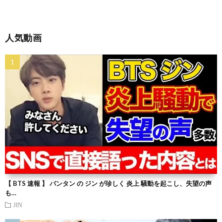
人気動画
【 BTS 速報 】 バンタン の ジン が珍しく 炎上 騒動を起こし、失望の声
も…
JIN