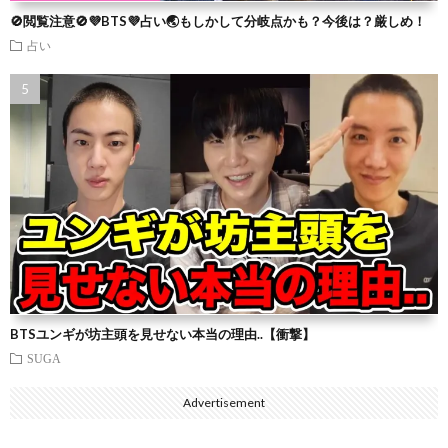
🚫閲覧注意🚫💜BTS💜占い🌏もしかして分岐点かも？今後は？厳しめ！
占い
BTSユンギが坊主頭を見せない本当の理由..【衝撃】
SUGA
Advertisement