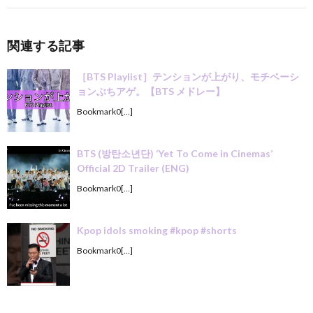
関連する記事
［BTS Playlist］テンションが上がり、モチベーシ
ョンぶちアゲ。【BTS メドレー】
Bookmark0[…]
BTS (방탄소년단) ‘Yet To Come in Cinemas’
Official 2D Trailer (ENG)
Bookmark0[…]
Kpop idols smoking #kpop #shorts
Bookmark0[…]