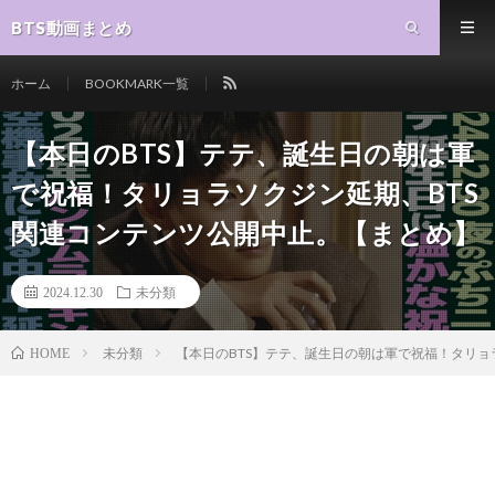
BTS動画まとめ
ホーム
BOOKMARK一覧
【本日のBTS】テテ、誕生日の朝は軍
で祝福！タリョラソクジン延期、BTS
関連コンテンツ公開中止。【まとめ】
2024.12.30
未分類
未分類
【本日のBTS】テテ、誕生日の朝は軍で祝福！タリョ
HOME