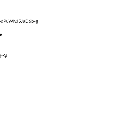
zpdPuWlyJ5JaD6b-g
️
す💜