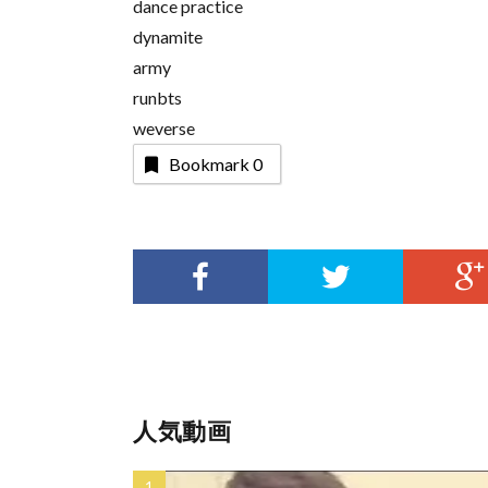
dance practice
dynamite
army
runbts
weverse
Bookmark
0
人気動画