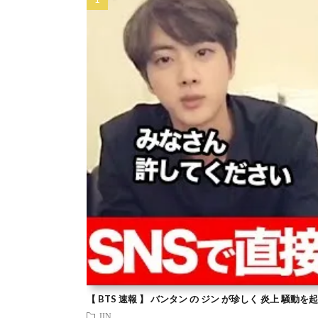
【 BTS 速報 】 バンタン の ジン が珍しく 炎上 騒動
JIN