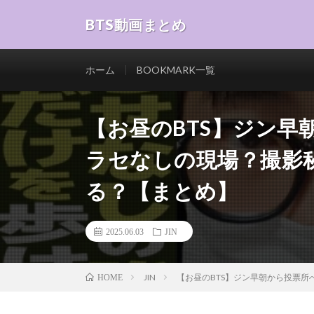
BTS動画まとめ
ホーム
BOOKMARK一覧
【お昼のBTS】ジン早朝
ラセなしの現場？撮影秘
る？【まとめ】
2025.06.03
JIN
JIN
【お昼のBTS】ジン早朝から投票所へ
HOME