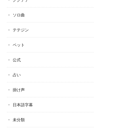
ソロ曲
テテジン
ペット
公式
占い
掛け声
日本語字幕
未分類