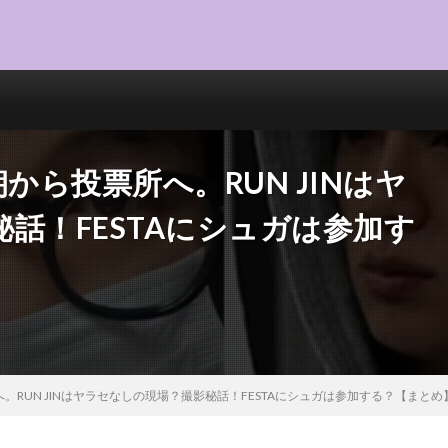
から投票所へ。RUN JINはヤ
話！FESTAにシュガは参加す
。RUN JINはヤラセなしの現場？撮影秘話！FESTAにシュガは参加する？【まとめ