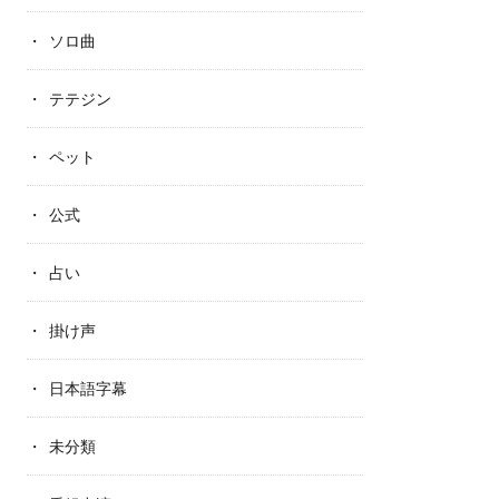
ソロ曲
テテジン
ペット
公式
占い
掛け声
日本語字幕
未分類