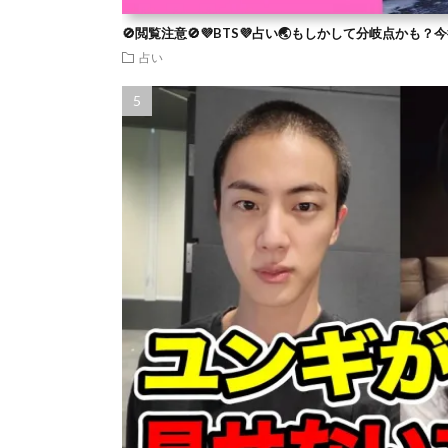
🚫閲覧注意🚫💜BTS💜占い🌏もしかして分岐点かも
占い