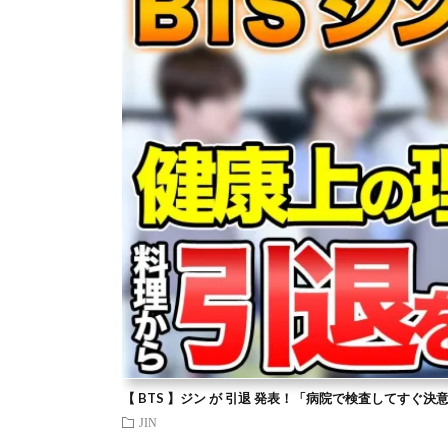
【 BTS 】ジン が 引退 発表！「病院で検査してすぐ決
JIN