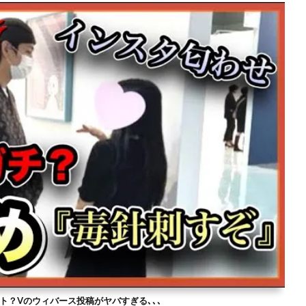
ト？Vのウィバース投稿がヤバすぎる､､､