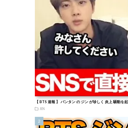
【 BTS 速報 】 バンタン の ジン が珍しく 炎上 騒動
JIN