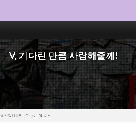
’ RM – V, 기다린 만큼 사랑해줄께!
 만큼 사랑해줄께! [D-day] - RNX tv