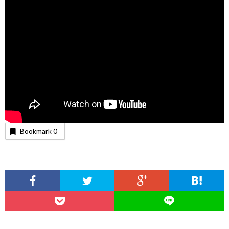
Bookmark
0