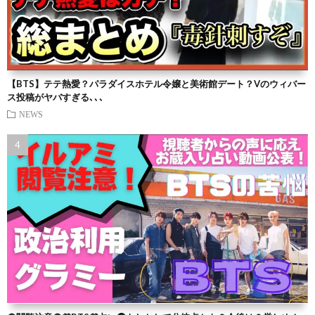
【BTS】テテ熱愛？パラダイスホテル令嬢と美術館デート？Vのウィバー
ス投稿がヤバすぎる､､､
NEWS