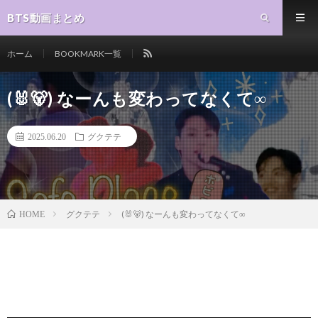
BTS動画まとめ
ホーム
BOOKMARK一覧
(🐰🐻) なーんも変わってなくて∞
2025.06.20
グクテテ
グクテテ
(🐰🐻) なーんも変わってなくて∞
HOME