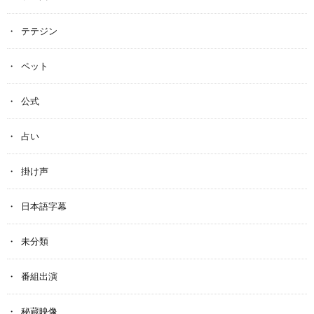
テテジン
ペット
公式
占い
掛け声
日本語字幕
未分類
番組出演
秘蔵映像