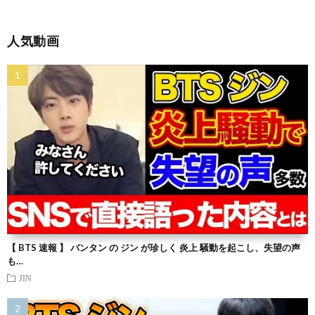
人気動画
【 BTS 速報 】 バンタン の ジン が珍しく 炎上 騒動を起こし、失望の声
も…
JIN