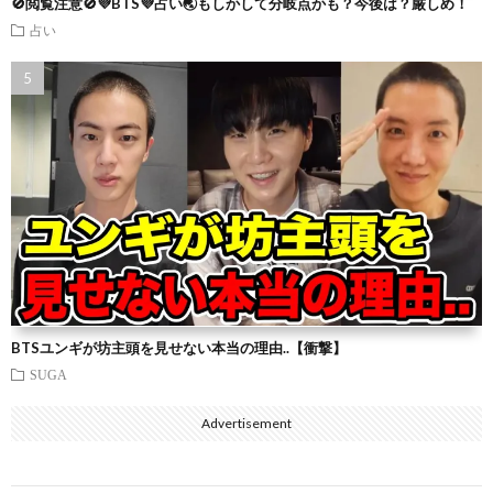
🚫閲覧注意🚫💜BTS💜占い🌏もしかして分岐点かも？今後は？厳しめ！
占い
BTSユンギが坊主頭を見せない本当の理由..【衝撃】
SUGA
Advertisement