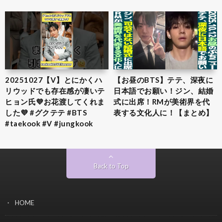
20251027【V】とにかくハ
【お昼のBTS】テテ、深夜に
リウッドでも存在感が凄いテ
日本語でお願い！ジン、結婚
ヒョン氏💜お花渡してくれま
式に出席！RMが美術界を代
した💜 #グクテテ #BTS
表する文化人に！【まとめ】
#taekook #V #jungkook
Back to Top
HOME