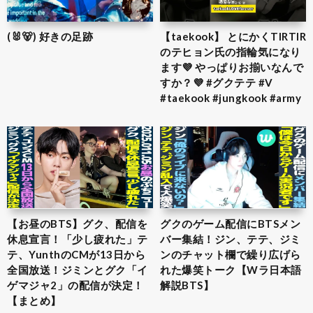
(🐰🐻) 好きの足跡
【taekook】 とにかくTIRTIR
のテヒョン氏の指輪気になり
ます💜 やっぱりお揃いなんで
すか？💜 #グクテテ #V
#taekook #jungkook #army
【お昼のBTS】グク、配信を
グクのゲーム配信にBTSメン
休息宣言！「少し疲れた」テ
バー集結！ジン、テテ、ジミ
テ、YunthのCMが13日から
ンのチャット欄で繰り広げら
全国放送！ジミンとグク「イ
れた爆笑トーク【Wラ日本語
ゲマジャ2」の配信が決定！
解説BTS】
【まとめ】