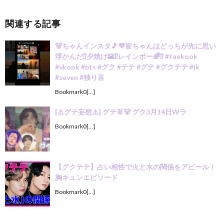
関連する記事
🐻ちゃんインスタ🎵💜皆ちゃんはどっちが先に思い
浮かんだ⁉️夕焼け🌇⁉️レインボー🌈⁉️ #taekook
#vkook #bts #グク #テテ #グテ #グクテテ #jk
#seven #独り言
Bookmark0[…]
[⚠️グテ妄想⚠️] グテ🐰🐻 グク3月14日Wラ
Bookmark0[…]
【グクテテ】占い相性で火と水の関係をアピール！
胸キュンエピソード
Bookmark0[…]