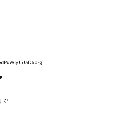
zpdPuWlyJ5JaD6b-g
️
す💜