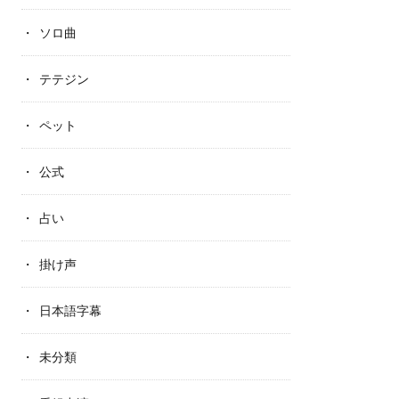
ソロ曲
テテジン
ペット
公式
占い
掛け声
日本語字幕
未分類