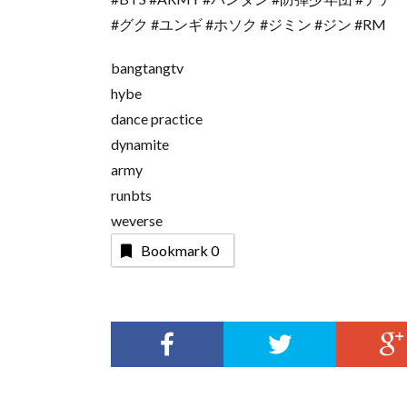
#グク #ユンギ #ホソク #ジミン #ジン #RM
bangtangtv
hybe
dance practice
dynamite
army
runbts
weverse
Bookmark
0