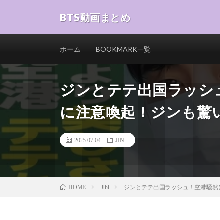
BTS動画まとめ
ホーム
BOOKMARK一覧
ジンとテテ出国ラッシ
に注意喚起！ジンも驚い
2025.07.04
JIN
JIN
ジンとテテ出国ラッシュ！空港騒然に
HOME