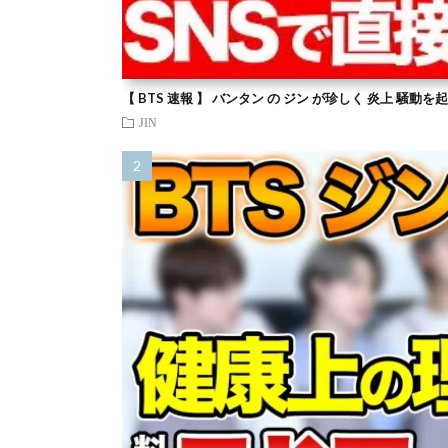
【 BTS 速報 】 バンタン の ジン が珍しく 炎上 騒動
JIN