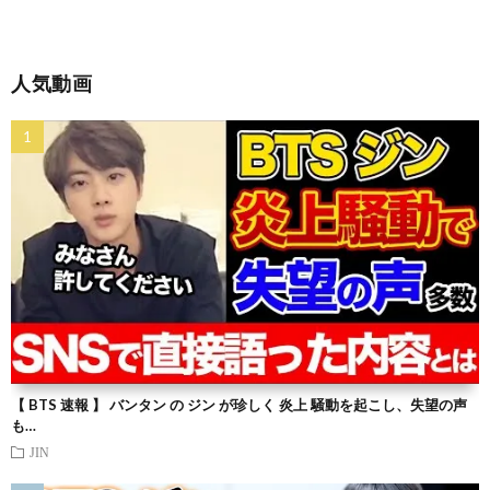
人気動画
【 BTS 速報 】 バンタン の ジン が珍しく 炎上 騒動を起こし、失望の声
も…
JIN