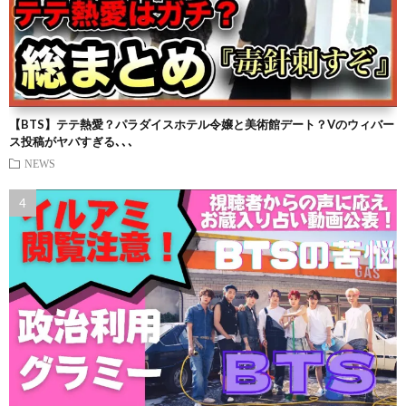
【BTS】テテ熱愛？パラダイスホテル令嬢と美術館デート？Vのウィバー
ス投稿がヤバすぎる､､､
NEWS