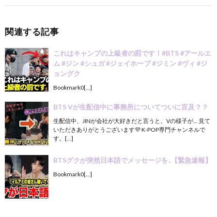
関連する記事
これはキャンプの上級者の罰です！#BTS #アールエ
ム #ジン #シュガ #ジェイホープ #ジミン #ヴィ #ジ
ョングク
Bookmark0[…]
BTS Vが生配信中に事務所についてついに言及？？
生配信中、JINが会社が大好きだと言うと、Vの様子が… 見て
いただきありがとうございます💜 K-POP専門チャンネルで
す。[…]
BTSグクが突然日本語でメッセージを..【緊急速報】
Bookmark0[…]