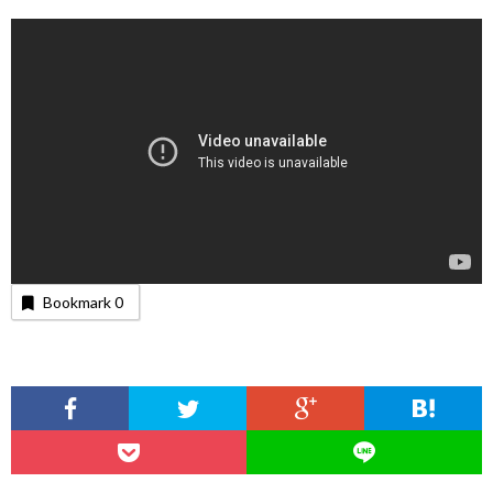
Bookmark
0