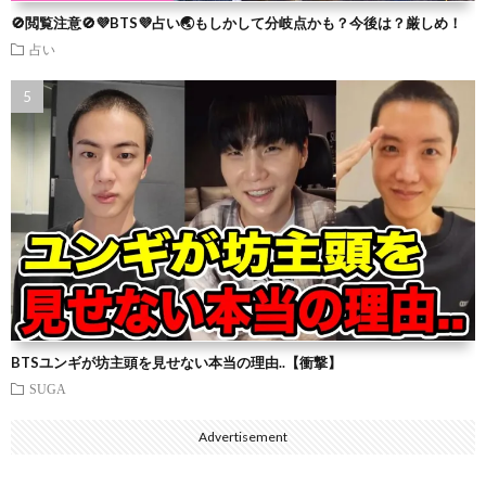
🚫閲覧注意🚫💜BTS💜占い🌏もしかして分岐点かも？今後は？厳しめ！
占い
BTSユンギが坊主頭を見せない本当の理由..【衝撃】
SUGA
Advertisement