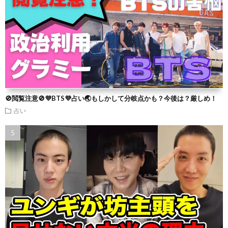
🚫閲覧注意🚫💜BTS💜占い🌏もしかして分岐点かも？今後は？厳しめ！
占い