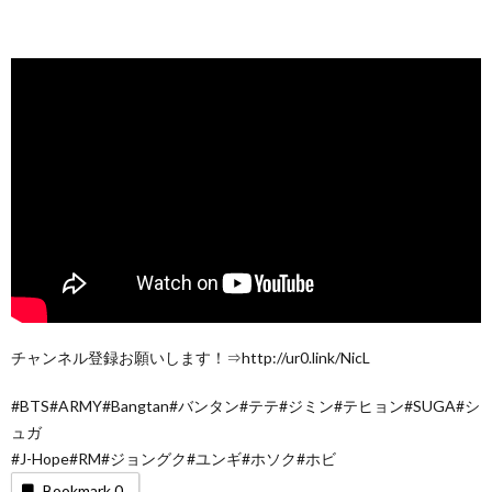
チャンネル登録お願いします！⇒http://ur0.link/NicL
#BTS#ARMY#Bangtan#バンタン#テテ#ジミン#テヒョン#SUGA#シ
ュガ
#J-Hope#RM#ジョングク#ユンギ#ホソク#ホビ
Bookmark
0