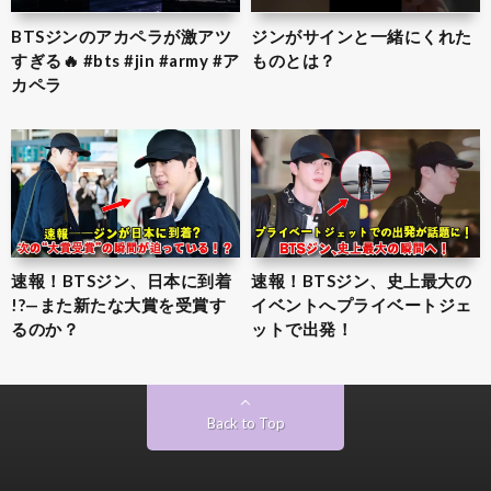
BTSジンのアカペラが激アツ
ジンがサインと一緒にくれた
すぎる🔥 #bts #jin #army #ア
ものとは？
カペラ
速報！BTSジン、日本に到着
速報！BTSジン、史上最大の
!?—また新たな大賞を受賞す
イベントへプライベートジェ
るのか？
ットで出発！
Back to Top