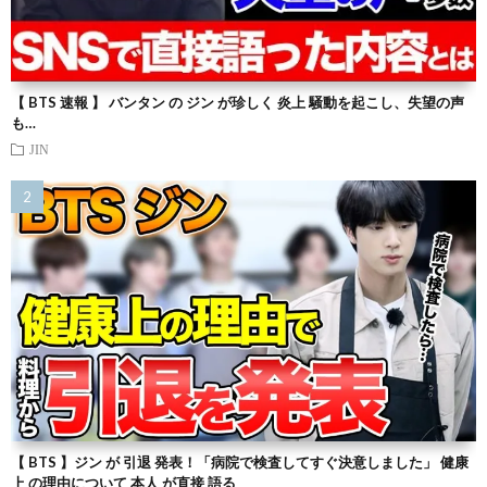
【 BTS 速報 】 バンタン の ジン が珍しく 炎上 騒動を起こし、失望の声
も…
JIN
【 BTS 】ジン が 引退 発表！「病院で検査してすぐ決意しました」 健康
上 の理由について 本人 が直接 語る