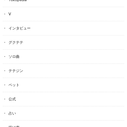
V
インタビュー
グクテテ
ソロ曲
テテジン
ペット
公式
占い