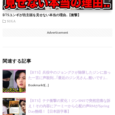
BTSユンギが坊主頭を見せない本当の理由..【衝撃】
SUGA
Advertisement
関連する記事
【BTS】兵役中のジョングクが除隊したジンに放っ
た一言に声殺到…｢最近のジン兄さん､酷いです｣…
Bookmark0[…]
【BTS】テテ衝撃の変化！ジンSNSで突然悲痛な訴
え！その内容にアーミーから心配の声RMがSpring
Day熱唱！【日本語字幕】