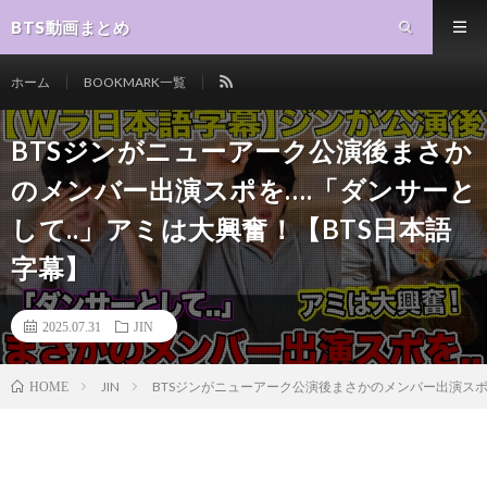
BTS動画まとめ
ホーム
BOOKMARK一覧
BTSジンがニューアーク公演後まさか
のメンバー出演スポを….「ダンサーと
して..」アミは大興奮！【BTS日本語
字幕】
2025.07.31
JIN
JIN
BTSジンがニューアーク公演後まさかのメンバー出演スポを.
HOME