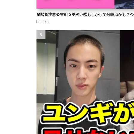
🚫閲覧注意🚫💜BTS💜占い🌏もしかして分岐点かも
占い