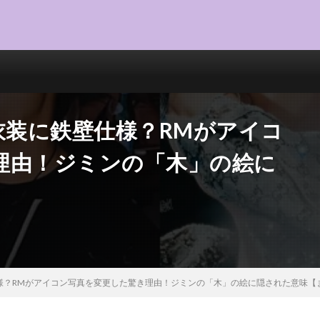
衣装に鉄壁仕様？RMがアイコ
理由！ジミンの「木」の絵に
】
仕様？RMがアイコン写真を変更した驚き理由！ジミンの「木」の絵に隠された意味【