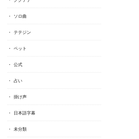
ソロ曲
テテジン
ペット
公式
占い
掛け声
日本語字幕
未分類