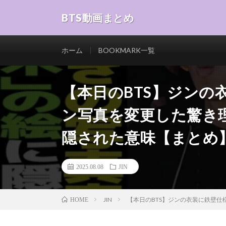
BTS動画まとめ
ホーム
BOOKMARK一覧
【本日のBTS】ジンの
ン写真を変更した驚き
隠された意味【まとめ
2025.08.08
JIN
JIN
【本日のBTS】ジンの衣装に鉄壁
HOME