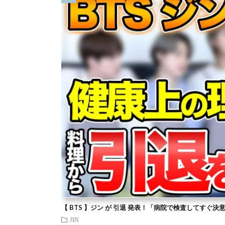
【 BTS 】ジン が 引退 発表！「病院で検査してすぐ決
JIN