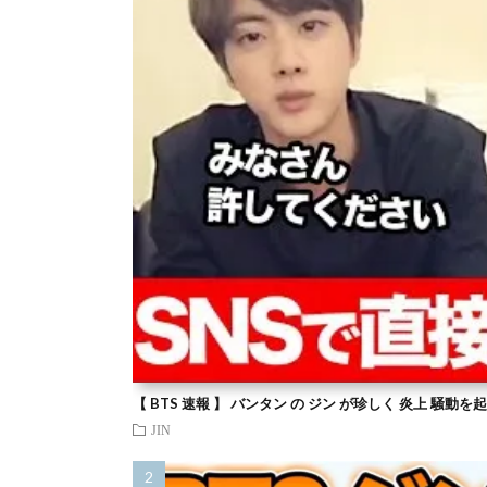
【 BTS 速報 】 バンタン の ジン が珍しく 炎上 騒動
JIN