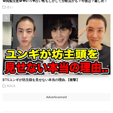
🚫閲覧注意🚫💜BTS💜占い🌏もしかして分岐点かも？今後は？厳しめ！
占い
BTSユンギが坊主頭を見せない本当の理由..【衝撃】
SUGA
Advertisement