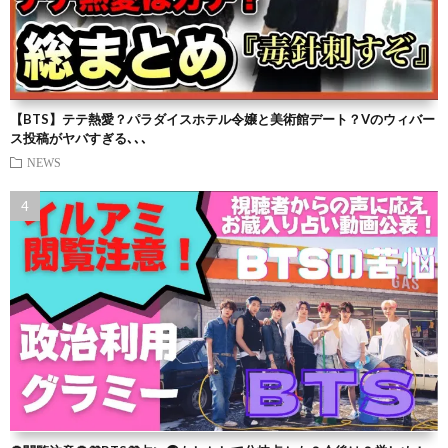
【BTS】テテ熱愛？パラダイスホテル令嬢と美術館デート？Vのウィバー
ス投稿がヤバすぎる､､､
NEWS