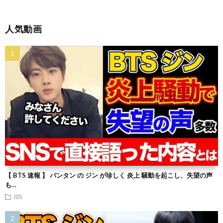
人気動画
【 BTS 速報 】 バンタン の ジン が珍しく 炎上 騒動を起こし、失望の声
も…
JIN