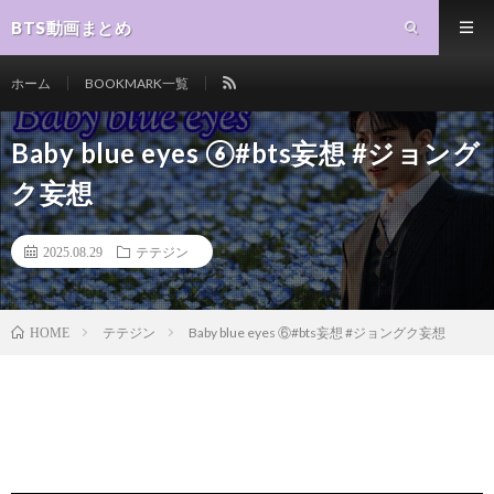
BTS動画まとめ
ホーム
BOOKMARK一覧
Baby blue eyes ⑥#bts妄想 #ジョング
ク妄想
2025.08.29
テテジン
テテジン
Baby blue eyes ⑥#bts妄想 #ジョングク妄想
HOME