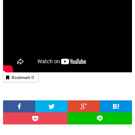
Bookmark
0