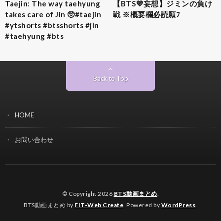
Taejin: The way taehyung
【BTS💜‪妄想】ジミンの負け
takes care of Jin 🥺#taejin
戦 ※概要欄必読願ﾌ
#ytshorts #btsshorts #jin
#taehyung #bts
Back to Top
HOME
お問い合わせ
© Copyright 2026
BTS動画まとめ
.
BTS動画まとめ by
FIT-Web Create
. Powered by
WordPress
.