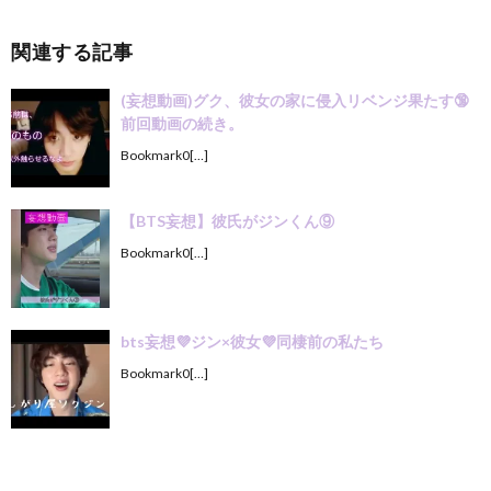
関連する記事
(妄想動画)グク、彼女の家に侵入リベンジ果たす🔞
前回動画の続き。
Bookmark0[…]
【BTS妄想】彼氏がジンくん⑨
Bookmark0[…]
bts妄想💜ジン×彼女💜同棲前の私たち
Bookmark0[…]