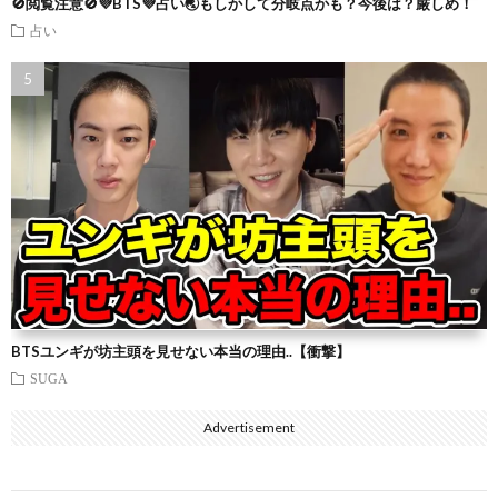
🚫閲覧注意🚫💜BTS💜占い🌏もしかして分岐点かも？今後は？厳しめ！
占い
BTSユンギが坊主頭を見せない本当の理由..【衝撃】
SUGA
Advertisement