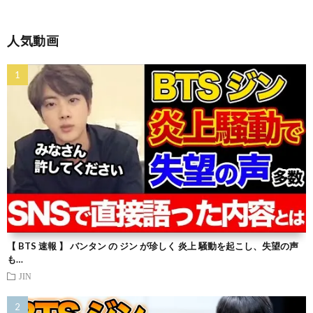
人気動画
【 BTS 速報 】 バンタン の ジン が珍しく 炎上 騒動を起こし、失望の声
も…
JIN