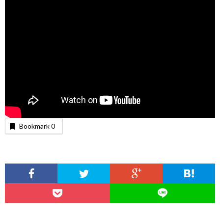
Bookmark
0