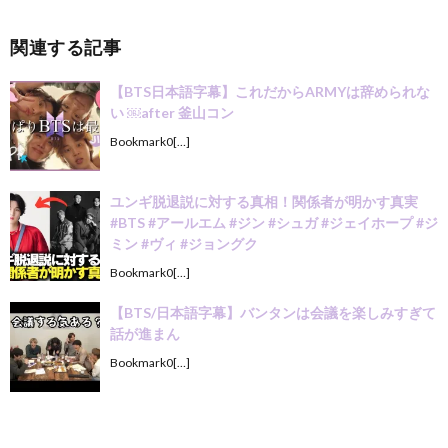
関連する記事
【BTS日本語字幕】これだからARMYは辞められな
い ￼after 釜山コン
Bookmark0[…]
ユンギ脱退説に対する真相！関係者が明かす真実
#BTS #アールエム #ジン #シュガ #ジェイホープ #ジ
ミン #ヴィ #ジョングク
Bookmark0[…]
【BTS/日本語字幕】バンタンは会議を楽しみすぎて
話が進まん
Bookmark0[…]