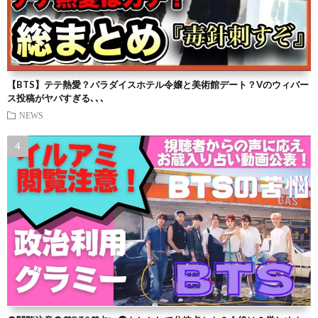
【BTS】テテ熱愛？パラダイスホテル令嬢と美術館デート？Vのウィバー
ス投稿がヤバすぎる､､､
NEWS