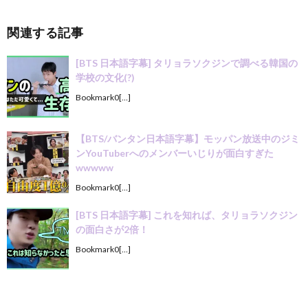
関連する記事
[BTS 日本語字幕] タリョラソクジンで調べる韓国の
学校の文化(?)
Bookmark0[…]
【BTS/バンタン日本語字幕】モッパン放送中のジミ
ンYouTuberへのメンバーいじりが面白すぎた
wwwww
Bookmark0[…]
[BTS 日本語字幕] これを知れば、タリョラソクジン
の面白さが2倍！
Bookmark0[…]