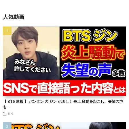
人気動画
【 BTS 速報 】 バンタン の ジン が珍しく 炎上 騒動を起こし、失望の声
も…
JIN