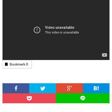
Bookmark
0