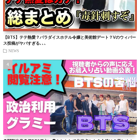
【BTS】テテ熱愛？パラダイスホテル令嬢と美術館デート？Vのウィバー
ス投稿がヤバすぎる､､､
NEWS