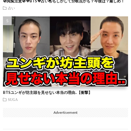
🚫閲覧注意🚫💜BTS💜占い🌏もしかして分岐点かも？今後は？厳しめ！
占い
BTSユンギが坊主頭を見せない本当の理由..【衝撃】
SUGA
Advertisement