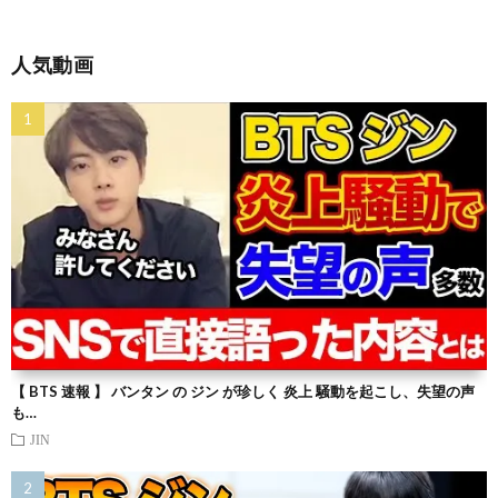
人気動画
【 BTS 速報 】 バンタン の ジン が珍しく 炎上 騒動を起こし、失望の声
も…
JIN