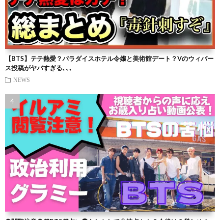
【BTS】テテ熱愛？パラダイスホテル令嬢と美術館デート？Vのウィバー
ス投稿がヤバすぎる､､､
NEWS