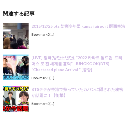
関連する記事
2015/12/25 bts 防弾少年団 kansai airport 関西空港
Bookmark0[…]
[LIVE] 정국(방탄소년단), “2022 카타르 월드컵 ‘드리
머스’로 전 세계를 홀릭” l JUNGKOOK(BTS),
“Chartered plane Arrival ” [공항]
Bookmark0[…]
BTSテテが空港で持っていたカバンに隠された秘密
が話題に！【衝撃】
Bookmark0[…]