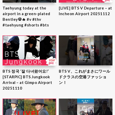
Taehyung today at the
[LIVE] BTS V Departure – at
airport in a green-plated
Incheon Airport 20251112
Bentley💀🔥 #v #thv
#taehyung #shorts #bts
BTS 정국 ‘잘 다녀왔어요!’
BTS V、これがまさにワール
[STARPIC] BTS Jungkook
ドクラスの空港ファッショ
Arrival – at Gimpo Airport
ン！
20251110