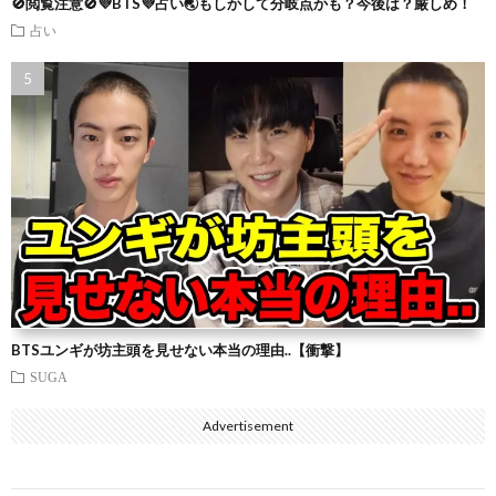
🚫閲覧注意🚫💜BTS💜占い🌏もしかして分岐点かも？今後は？厳しめ！
占い
BTSユンギが坊主頭を見せない本当の理由..【衝撃】
SUGA
Advertisement