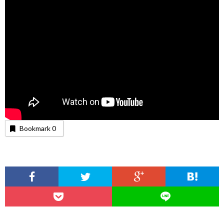
Bookmark
0