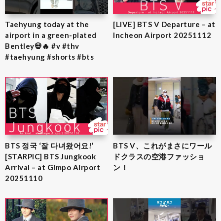
Taehyung today at the
[LIVE] BTS V Departure – at
airport in a green-plated
Incheon Airport 20251112
Bentley💀🔥 #v #thv
#taehyung #shorts #bts
BTS 정국 ‘잘 다녀왔어요!’
BTS V、これがまさにワール
[STARPIC] BTS Jungkook
ドクラスの空港ファッショ
Arrival – at Gimpo Airport
ン！
20251110