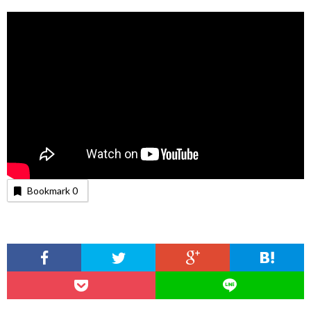
Bookmark
0