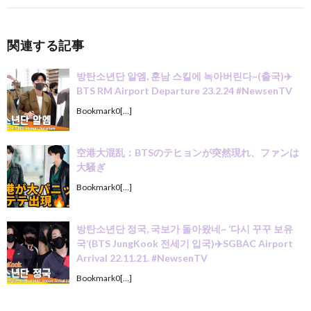
関連する記事
방탄소년단 알엠, 훈남 스킬에 녹아버린다~(출국)✈️
BTS RM Airport Departure 23.2.24 #NewsenTV
Bookmark0[…]
空港大混乱：BTSのテヒョンが突然現れ、ファンは
大騒ぎ
Bookmark0[…]
방탄소년단 정국, 국보가 돌아왔네~ ‘다시 꾸꾸 보유
국’(BTS JungKook 전세기 입국)✈️SGBAC Airport
Arrival 22.11.21. #NewsenTV
Bookmark0[…]