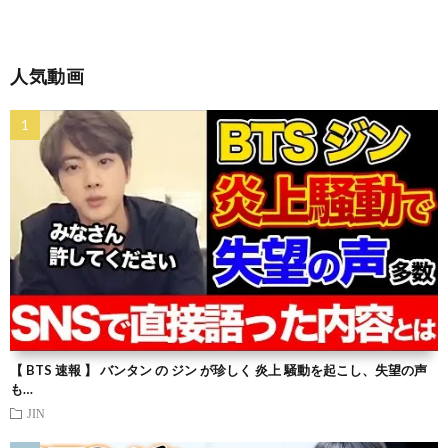
人気動画
【 BTS 速報 】 バンタン の ジン が珍しく 炎上 騒動を起こし、失望の声
も…
JIN