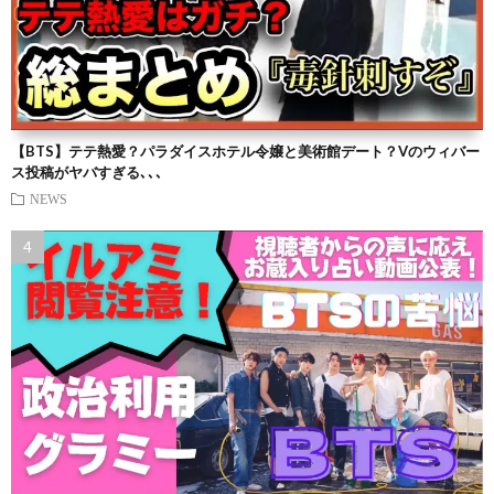
【BTS】テテ熱愛？パラダイスホテル令嬢と美術館デート？Vのウィバー
ス投稿がヤバすぎる､､､
NEWS