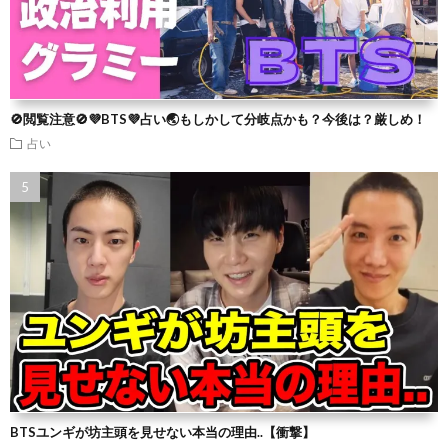
🚫閲覧注意🚫💜BTS💜占い🌏もしかして分岐点かも？今後は？厳しめ！
占い
BTSユンギが坊主頭を見せない本当の理由..【衝撃】