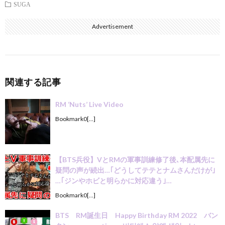
SUGA
Advertisement
関連する記事
RM ‘Nuts’ Live Video
Bookmark0[…]
【BTS兵役】VとRMの軍事訓練修了後､本配属先に
疑問の声が続出…｢どうしてテテとナムさんだけが｣
…｢ジンやホビと明らかに対応違う｣…
Bookmark0[…]
BTS RM誕生日 Happy Birthday RM 2022 バン