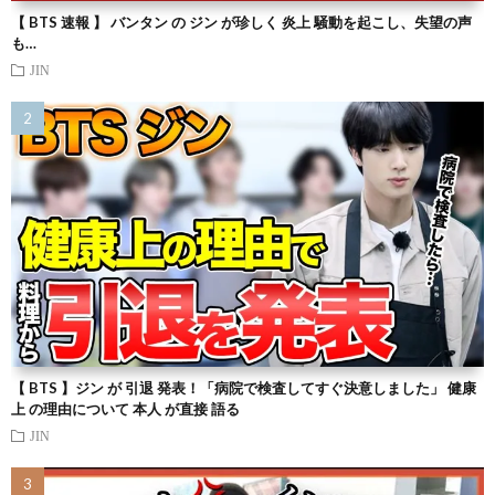
【 BTS 速報 】 バンタン の ジン が珍しく 炎上 騒動を起こし、失望の声
も…
JIN
【 BTS 】ジン が 引退 発表！「病院で検査してすぐ決意しました」 健康
上 の理由について 本人 が直接 語る
JIN