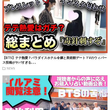
【BTS】テテ熱愛？パラダイスホテル令嬢と美術館デート？Vのウィバー
ス投稿がヤバすぎる､､､
NEWS