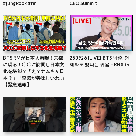
#jungkook #rm
CEO Summit
BTS RMが日本大満喫！京都
250926 [LIVE] BTS 남준, 언
に現る！〇〇に訪問し日本文
제봐도 빛나는 귀욤 – RNX tv
化を堪能？「え？ナムさん日
本？」「空気が美味しいわ..」
【緊急速報】