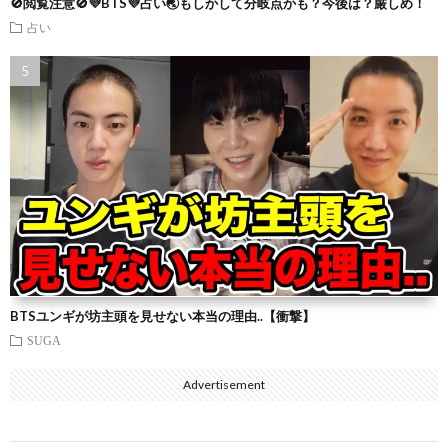
🚫閲覧注意🚫💜BTS💜占い🌏もしかして分岐点かも？今後は？厳しめ！
占い
BTSユンギが坊主頭を見せない本当の理由..【衝撃】
SUGA
Advertisement