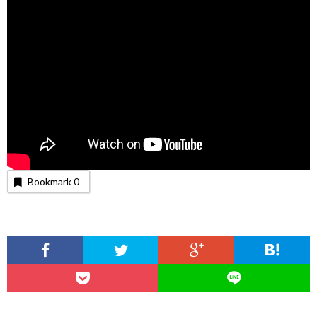
Bookmark
0