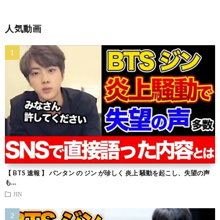
人気動画
【 BTS 速報 】 バンタン の ジン が珍しく 炎上 騒動を起こし、失望の声
も…
JIN