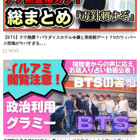
【BTS】テテ熱愛？パラダイスホテル令嬢と美術館デート？Vのウィバー
ス投稿がヤバすぎる､､､
NEWS