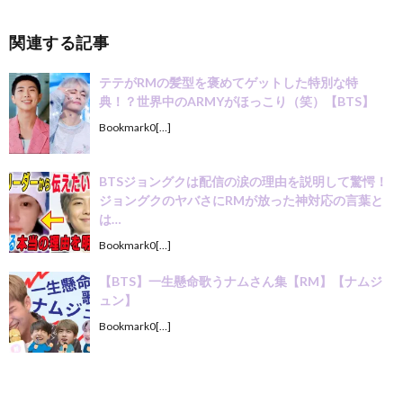
関連する記事
テテがRMの髪型を褒めてゲットした特別な特
典！？世界中のARMYがほっこり（笑）【BTS】
Bookmark0[…]
BTSジョングクは配信の涙の理由を説明して驚愕！
ジョングクのヤバさにRMが放った神対応の言葉と
は…
Bookmark0[…]
【BTS】一生懸命歌うナムさん集【RM】【ナムジ
ュン】
Bookmark0[…]