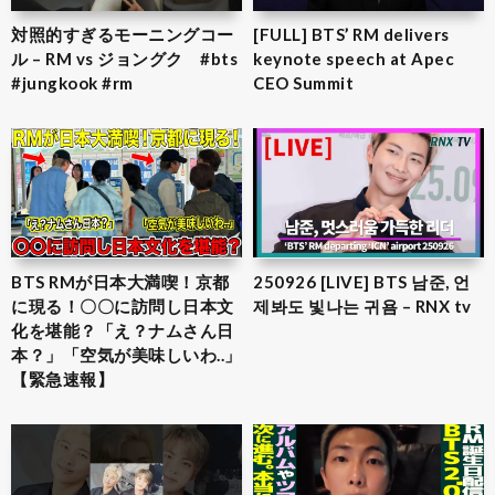
対照的すぎるモーニングコー
[FULL] BTS’ RM delivers
ル – RM vs ジョングク #bts
keynote speech at Apec
#jungkook #rm
CEO Summit
BTS RMが日本大満喫！京都
250926 [LIVE] BTS 남준, 언
に現る！〇〇に訪問し日本文
제봐도 빛나는 귀욤 – RNX tv
化を堪能？「え？ナムさん日
本？」「空気が美味しいわ..」
【緊急速報】