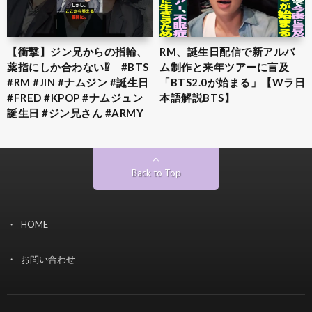
【衝撃】ジン兄からの指輪、
RM、誕生日配信で新アルバ
薬指にしか合わない⁉︎ #BTS
ム制作と来年ツアーに言及
#RM #JIN #ナムジン #誕生日
「BTS2.0が始まる」【Wラ日
#FRED #KPOP #ナムジュン
本語解説BTS】
誕生日 #ジン兄さん #ARMY
Back to Top
HOME
お問い合わせ