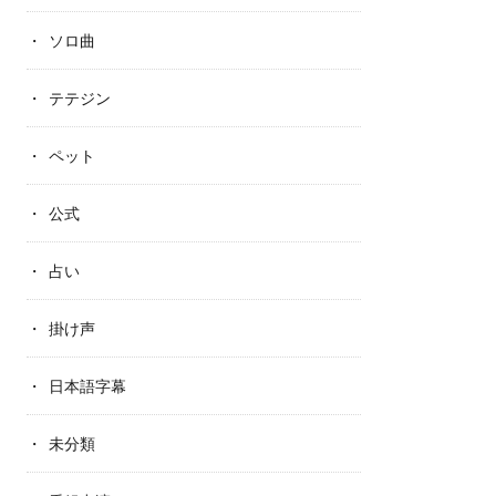
ソロ曲
テテジン
ペット
公式
占い
掛け声
日本語字幕
未分類