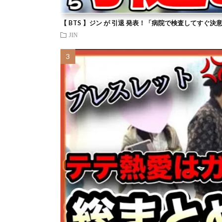
【 BTS 】ジン が 引退 発表！「病院で検査してすぐ決
JIN