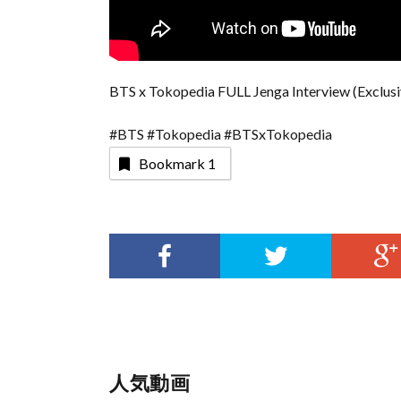
BTS x Tokopedia FULL Jenga Interview (Exclus
#BTS #Tokopedia #BTSxTokopedia
Bookmark
1
人気動画