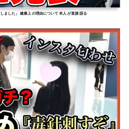
意しました」 健康上 の理由について 本人 が直接 語る