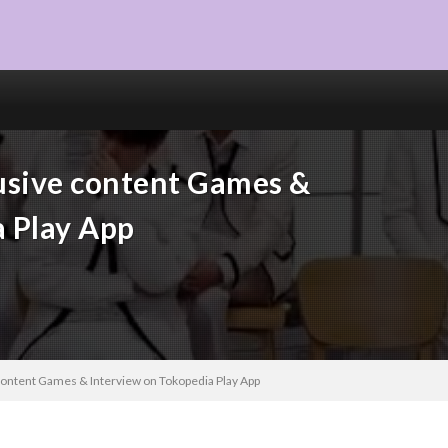
usive content Games &
a Play App
ontent Games & Interview on Tokopedia Play App