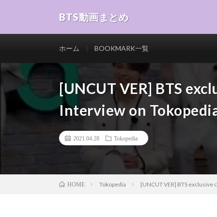
BTS動画まとめ
ホーム
BOOKMARK一覧
[UNCUT VER] BTS excl
Interview on Tokopedi
2021.04.28
Tokopedia
Tokopedia
[UNCUT VER] BTS exclusive c
HOME