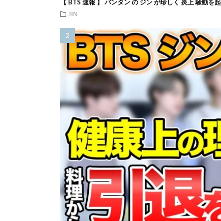
【 BTS 速報 】 バンタン の ジン が珍しく 炎上 騒動
JIN