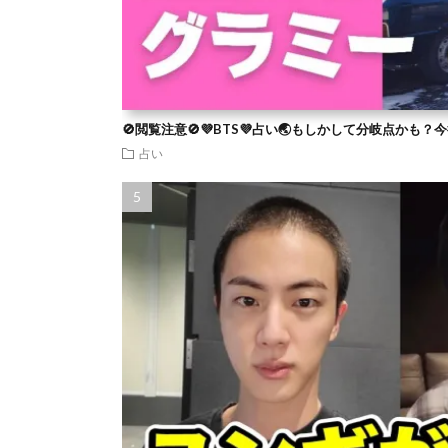
🚫閲覧注意🚫💜BTS💜占い🌏もしかして分岐点かも
占い