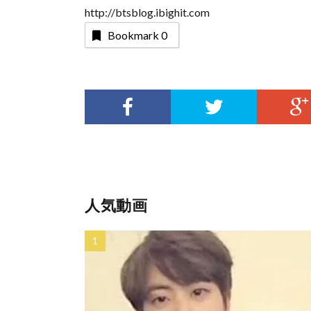
http://btsblog.ibighit.com
Bookmark
0
人気動画