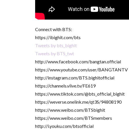
Connect with BTS:
https://ibighit.com/bts
Tweets by bts_bighit
Tweets by BTS_twt
http://www.facebook.com/bangtan.official
https://www.youtube.com/user/BANGTANTV
http://instagram.com/BTS.bighitofficial
https://channels.vlive.tv/FE619
https://www.tiktok.com/@bts_official_bighit
https://weverse.onelink.me/qt3S/94808190
https://www.weibo.com/BTSbighit
https://www.weibo.com/BTSmembers
http://i.youku.com/btsofficial