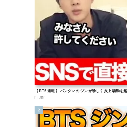
【 BTS 速報 】 バンタン の ジン が珍しく 炎上 騒動
JIN