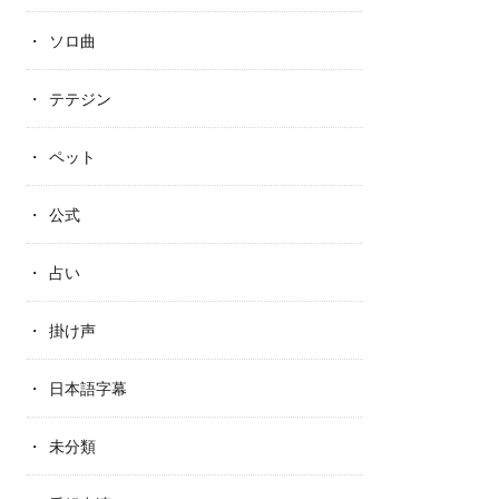
ソロ曲
テテジン
ペット
公式
占い
掛け声
日本語字幕
未分類