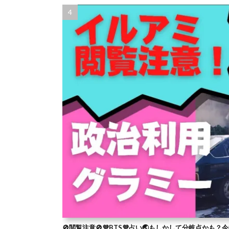
🚫閲覧注意🚫💜BTS💜占い🌏もしかして分岐点かも