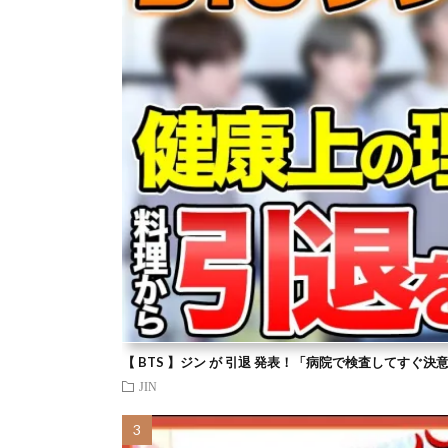
【 BTS 】ジン が 引退 発表！「病院で検査してすぐ決
JIN