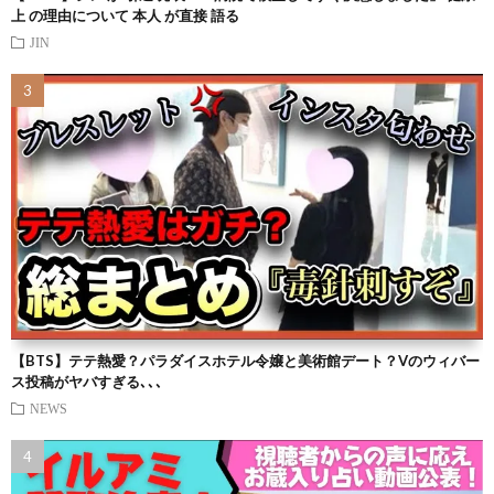
上 の理由について 本人 が直接 語る
JIN
【BTS】テテ熱愛？パラダイスホテル令嬢と美術館デート？Vのウィバー
ス投稿がヤバすぎる､､､
NEWS