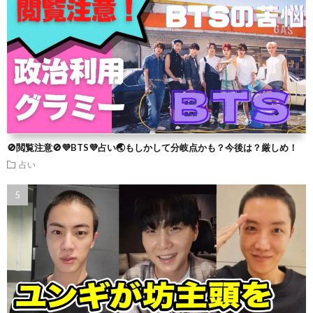
🚫閲覧注意🚫💜BTS💜占い🌏もしかして分岐点かも？今後は？厳しめ！
占い