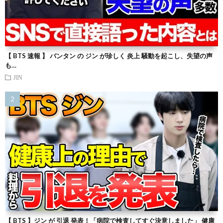
【 BTS 速報 】 バンタン の ジン が珍しく 炎上 騒動を起こし、失望の声
も…
JIN
【 BTS 】ジン が 引退 発表！「病院で検査してすぐ決意しました」 健康