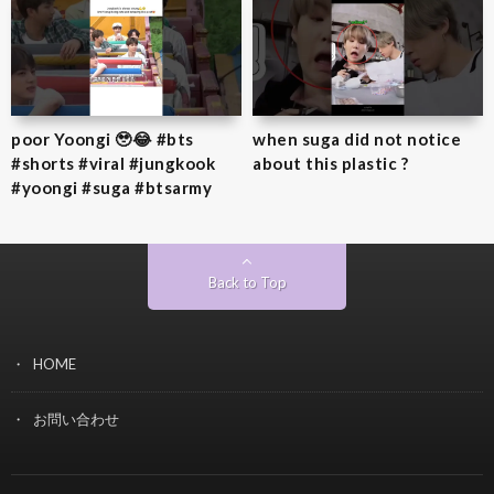
poor Yoongi 🥹😂 #bts
when suga did not notice
#shorts #viral #jungkook
about this plastic ?
#yoongi #suga #btsarmy
Back to Top
HOME
お問い合わせ