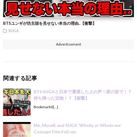
BTSユンギが坊主頭を見せない本当の理由..【衝撃】
SUGA
Advertisement
関連する記事
BTS SUGAと日本で遭遇した人の声！家の前で！？
持ち帰った宝物！？【衝撃】
Bookmark0[…]
Me, Myself, and SUGA ‘Wholly or Whole me’
Concept Film Full ver.