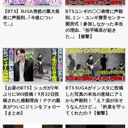
【BTS】SUGA突然の重大発
BTSユンギの〇〇表情に声殺
表に声殺到…｢今後につい
到..ミン・ユンギ療育センター
て…｣
開所式！参加しなかった本当
の理由..「拍手喝采が起き
た..」【衝撃】
【お昼のBTS】シュガが2年
BTS SUGAがインスタに投稿
ぶりにSNS投稿！9月22日投
した写真の本当の意味にアミ
稿された感動理由！テテの親
から声殺到！「え？涙が出そ
友がついにジミンをフォロー
うなんだけど..」「約束を守っ
【まとめ】
てくれたの？【衝撃】