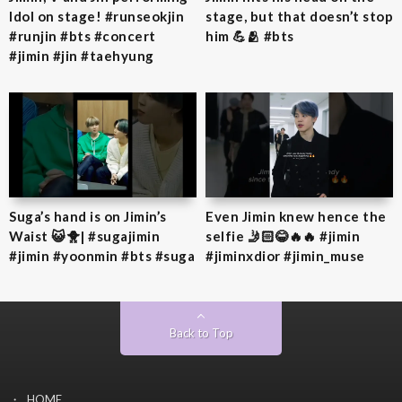
Idol on stage! #runseokjin
stage, but that doesn’t stop
#runjin #bts #concert
him 💪🫂 #bts
#jimin #jin #taehyung
Suga’s hand is on Jimin’s
Even Jimin knew hence the
Waist 😺🐥| #sugajimin
selfie 🤳🏻😂🔥🔥 #jimin
#jimin #yoonmin #bts #suga
#jiminxdior #jimin_muse
Back to Top
HOME