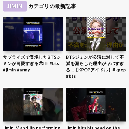
JIMIN
カテゴリの最新記事
サプライズで登場したBTSジ
BTSジミンが公演に対して不
ミンが可愛すぎる🥹❤️‍🔥 #bts
満を漏らした理由がヤバすぎ
#jimin #army
る…【KPOPアイドル】#kpop
#bts
Jimin, V and Jin performing
Jimin hits his head on the