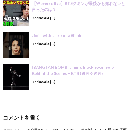
【Weverse live】BTSジミンが最後かも知れないと
言ったのは？
Bookmark0[…]
Jimin with this song #jimin
Bookmark0[…]
[BANGTAN BOMB] Jimin’s Black Swan Solo
Behind the Scenes – BTS (방탄소년단)
Bookmark0[…]
コメントを書く
※
が付いている欄は必須項
メールアドレスが公開されることはありません。