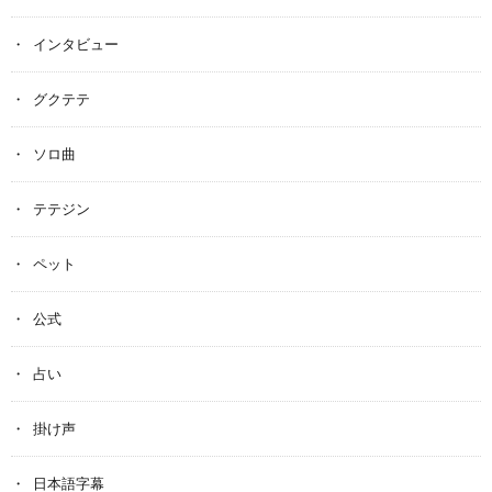
インタビュー
グクテテ
ソロ曲
テテジン
ペット
公式
占い
掛け声
日本語字幕