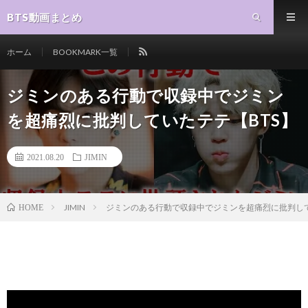
BTS動画まとめ
ホーム
BOOKMARK一覧
ジミンのある行動で収録中でジミン
を超痛烈に批判していたテテ【BTS】
2021.08.20
JIMIN
JIMIN
ジミンのある行動で収録中でジミンを超痛烈に批判して
HOME