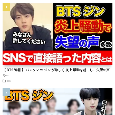
【 BTS 速報 】 バンタン の ジン が珍しく 炎上 騒動を起こし、失望の声
も…
JIN