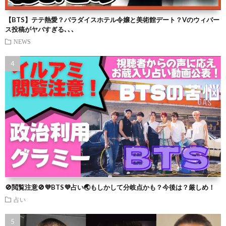
【BTS】テテ熱愛？パラダイスホテル令嬢と美術館デート？Vのウィバー
ス投稿がヤバすぎる､､､
NEWS
🚫閲覧注意🚫💜BTS💜占い🌏もしかして分岐点かも？今後は？厳しめ！
占い