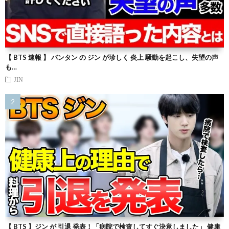
【 BTS 速報 】 バンタン の ジン が珍しく 炎上 騒動を起こし、失望の声
も…
JIN
【 BTS 】ジン が 引退 発表！「病院で検査してすぐ決意しました」 健康