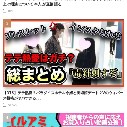
上 の理由について 本人 が直接 語る
JIN
【BTS】テテ熱愛？パラダイスホテル令嬢と美術館デート？Vのウィバー
ス投稿がヤバすぎる､､､
NEWS