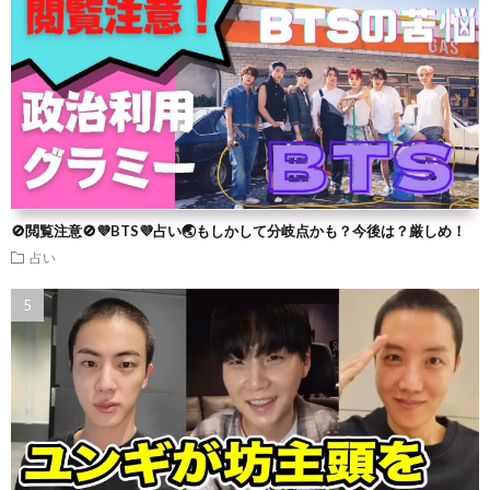
🚫閲覧注意🚫💜BTS💜占い🌏もしかして分岐点かも？今後は？厳しめ！
占い