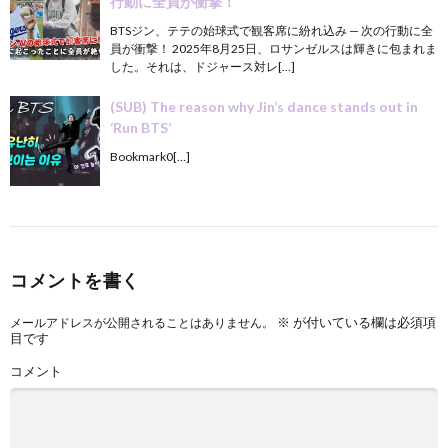
行動に全員が衝撃！
BTSジン、テテの始球式で観客席に紛れ込み — 次の行動に全
員が衝撃！ 2025年8月25日、ロサンゼルスは輝きに包まれま
した。それは、ドジャース対レ[…]
(SUB) The reason why Jin’s dance stands out in
‘Run BTS’
Bookmark0[…]
コメントを書く
※
が付いている欄は必須項
メールアドレスが公開されることはありません。
目です
コメント