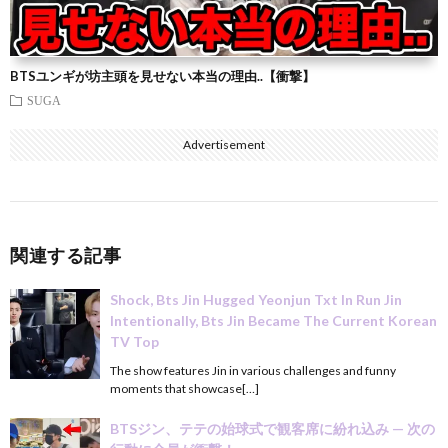
BTSユンギが坊主頭を見せない本当の理由..【衝撃】
SUGA
Advertisement
関連する記事
Shock, Bts Jin Hugged Yeonjun Txt In Run Jin
Intentionally, Bts Jin Became The Current Korean
TV Top
The show features Jin in various challenges and funny
moments that showcase[…]
BTSジン、テテの始球式で観客席に紛れ込み — 次の