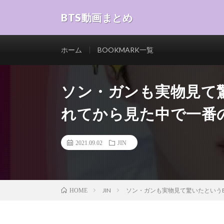
BTS動画まとめ
ホーム
BOOKMARK一覧
ソン・ガンも実物見て驚
れてから見た中で一番
2021.09.02
JIN
JIN
ソン・ガンも実物見て驚いたというB
HOME