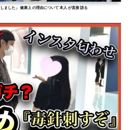
意しました」 健康上 の理由について 本人 が直接 語る