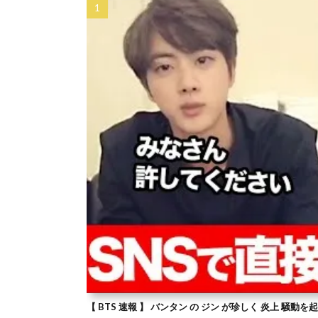
【 BTS 速報 】 バンタン の ジン が珍しく 炎上 騒動