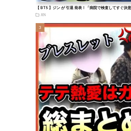
【 BTS 】ジン が 引退 発表！「病院で検査してすぐ決
JIN