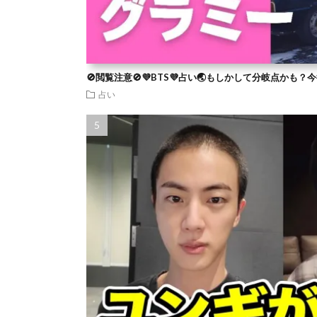
🚫閲覧注意🚫💜BTS💜占い🌏もしかして分岐点かも
占い