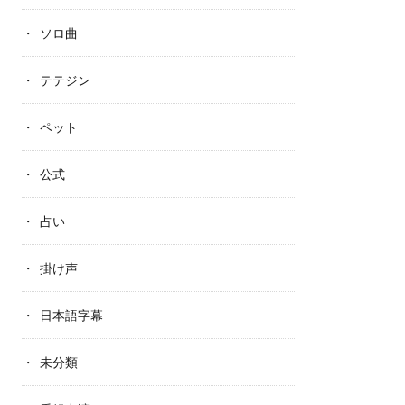
ソロ曲
テテジン
ペット
公式
占い
掛け声
日本語字幕
未分類