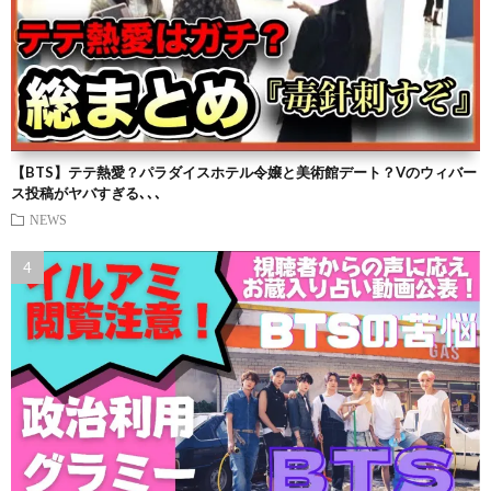
【BTS】テテ熱愛？パラダイスホテル令嬢と美術館デート？Vのウィバー
ス投稿がヤバすぎる､､､
NEWS