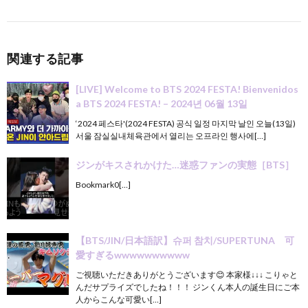
関連する記事
[LIVE] Welcome to BTS 2024 FESTA! Bienvenidos
a BTS 2024 FESTA! – 2024년 06월 13일
‘2024 페스타'(2024 FESTA) 공식 일정 마지막 날인 오늘(13일)
서울 잠실실내체육관에서 열리는 오프라인 행사에[…]
ジンがキスされかけた…迷惑ファンの実態［BTS］
Bookmark0[…]
【BTS/JIN/日本語訳】슈퍼 참치/SUPERTUNA 可
愛すぎるwwwwwwwwww
ご視聴いただきありがとうございます😊 本家様↓↓↓ こりゃと
んだサプライズでしたね！！！ ジンくん本人の誕生日にご本
人からこんな可愛い[…]