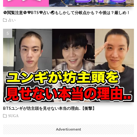
🚫閲覧注意🚫💜BTS💜占い🌏もしかして分岐点かも？今後は？厳しめ！
占い
BTSユンギが坊主頭を見せない本当の理由..【衝撃】
SUGA
Advertisement