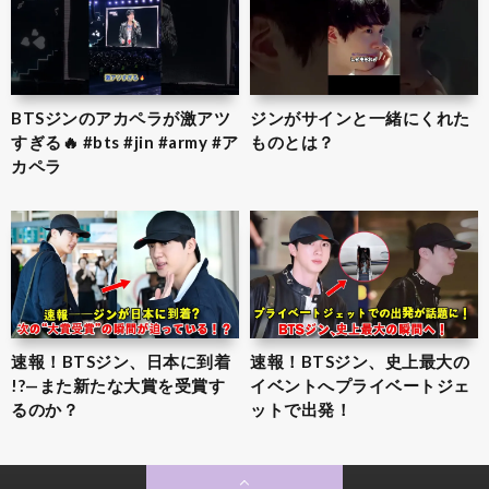
BTSジンのアカペラが激アツ
ジンがサインと一緒にくれた
すぎる🔥 #bts #jin #army #ア
ものとは？
カペラ
速報！BTSジン、日本に到着
速報！BTSジン、史上最大の
!?—また新たな大賞を受賞す
イベントへプライベートジェ
るのか？
ットで出発！