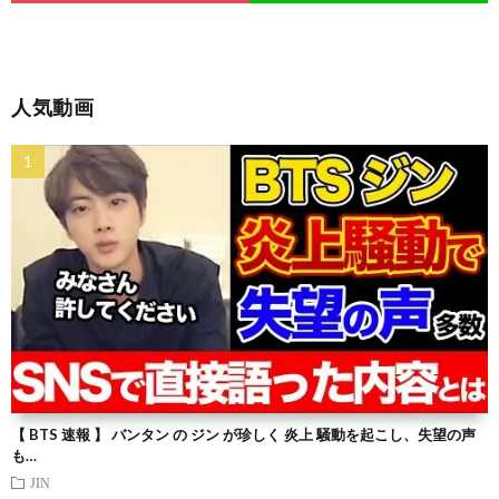
人気動画
【 BTS 速報 】 バンタン の ジン が珍しく 炎上 騒動を起こし、失望の声
も…
JIN