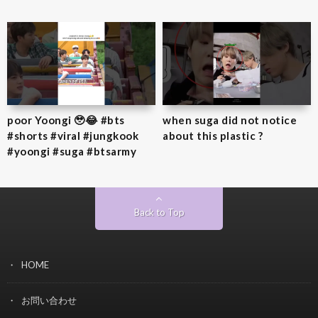
poor Yoongi 🥹😂 #bts
when suga did not notice
#shorts #viral #jungkook
about this plastic ?
#yoongi #suga #btsarmy
Back to Top
HOME
お問い合わせ