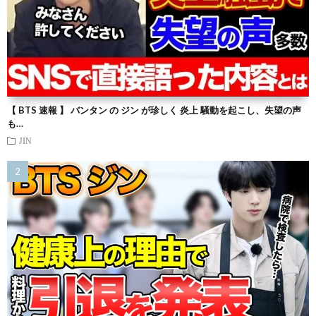
【 BTS 速報 】 バンタン の ジン が珍しく 炎上 騒動を起こし、失望の声
も…
JIN