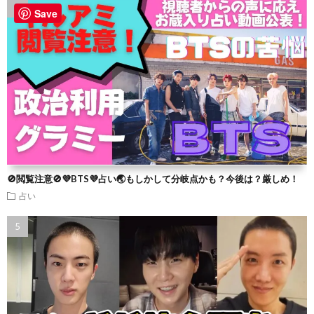
Save
🚫閲覧注意🚫💜BTS💜占い🌏もしかして分岐点かも？今後は？厳しめ！
占い