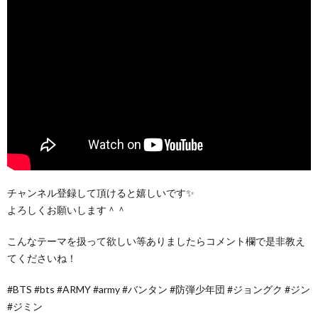
チャンネル登録して頂けると嬉しいです✨
よろしくお願いします＾＾
こんなテーマを扱って欲しい等ありましたらコメント欄で是非教え
てくださいね！
#BTS #bts #ARMY #army #バンタン #防弾少年団 #ジョングク #ジン
#ジミン