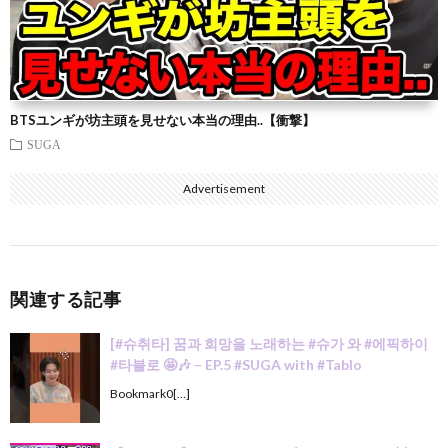
BTSユンギが坊主頭を見せない本当の理由..【衝撃】
SUGA
Advertisement
関連する記事
[#슈취타] 꿈과 희망을 노래하는 #슈가 와 #에픽하이
#타블로 🤩🎶 – EP.5 #SUGA with #Tablo
Bookmark0[…]