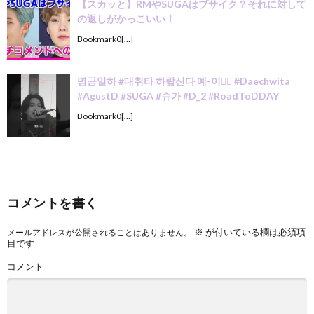
【スカッと】RMやSUGAはブサイク？それに対して
の返しがかっこいい！
Bookmark0[…]
명금일하 #대취타 하랍신다 예-이🙇‍♂️ #Daechwita
#AgustD #SUGA #슈가 #D_2 #RoadToDDAY
Bookmark0[…]
コメントを書く
※
が付いている欄は必須項
メールアドレスが公開されることはありません。
目です
コメント