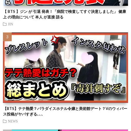
【 BTS 】ジン が 引退 発表！「病院で検査してすぐ決意しました」 健康
上 の理由について 本人 が直接 語る
JIN
【BTS】テテ熱愛？パラダイスホテル令嬢と美術館デート？Vのウィバー
ス投稿がヤバすぎる､､､
NEWS