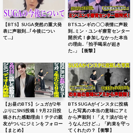
【BTS】SUGA突然の重大発
BTSユンギの〇〇表情に声殺
表に声殺到…｢今後につい
到..ミン・ユンギ療育センター
て…｣
開所式！参加しなかった本当
の理由..「拍手喝采が起き
た..」【衝撃】
【お昼のBTS】シュガが2年
BTS SUGAがインスタに投稿
ぶりにSNS投稿！9月22日投
した写真の本当の意味にアミ
稿された感動理由！テテの親
から声殺到！「え？涙が出そ
友がついにジミンをフォロー
うなんだけど..」「約束を守っ
【まとめ】
てくれたの？【衝撃】