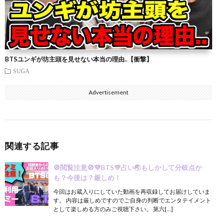
BTSユンギが坊主頭を見せない本当の理由..【衝撃】
SUGA
Advertisement
関連する記事
🚫閲覧注意🚫💜BTS💜占い🌏もしかして分岐点か
も？今後は？厳しめ！
今回はお蔵入りにしていた動画を再収録してお届けしていま
す。 内容は厳しめですのでご自身の判断でエンタテイメント
として楽しめる方のみご視聴下さい。 第六[…]