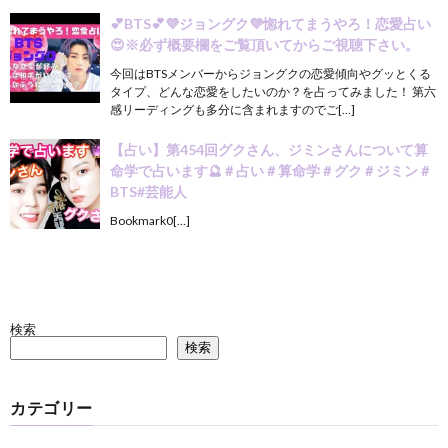
💕BTS💕💜ジョングク💜惚れてまうやろ！恋愛占い
😍※必ず概要欄をご覧頂いてからご視聴下さい。
今回はBTSメンバーからジョングクの恋愛傾向やグッとくる
タイプ、どんな恋愛をしたいのか？を占ってみました！ 第六
感リーディングも多分に含まれますのでご[…]
【占い】第454回グクさん、ジミンさんについて算
命学で占います🔮＃占い＃算命学＃グク＃ジミン＃
BTS#芸能人
Bookmark0[…]
検索
検索
カテゴリー