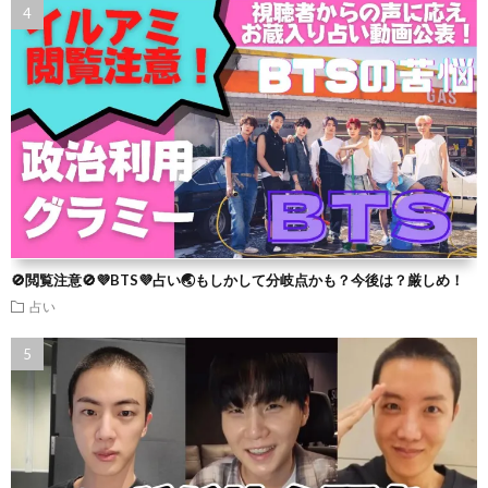
🚫閲覧注意🚫💜BTS💜占い🌏もしかして分岐点かも？今後は？厳しめ！
占い