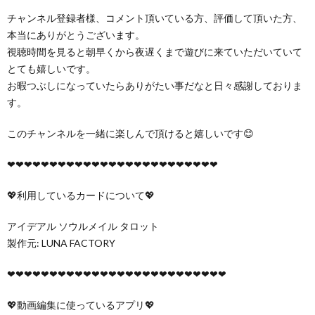
チャンネル登録者様、コメント頂いている方、評価して頂いた方、
本当にありがとうございます。
視聴時間を見ると朝早くから夜遅くまで遊びに来ていただいていて
とても嬉しいです。
お暇つぶしになっていたらありがたい事だなと日々感謝しておりま
す。
このチャンネルを一緒に楽しんで頂けると嬉しいです😊
❤︎❤︎❤︎❤︎❤︎❤︎❤︎❤︎❤︎❤︎❤︎❤︎❤︎❤︎❤︎❤︎❤︎❤︎❤︎❤︎❤︎❤︎❤︎❤︎❤︎
💖利用しているカードについて💖
アイデアル ソウルメイル タロット
製作元: LUNA FACTORY
❤︎❤︎❤︎❤︎❤︎❤︎❤︎❤︎❤︎❤︎❤︎❤︎❤︎❤︎❤︎❤︎❤︎❤︎❤︎❤︎❤︎❤︎❤︎❤︎❤︎❤︎
💖動画編集に使っているアプリ💖