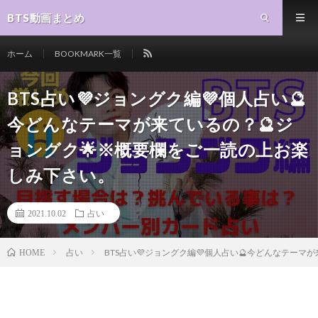
BTS動画まとめ
ホーム
BOOKMARK一覧
BTS占い💜ジョングク編💜個人占い🔮
今どんなテーマが来ているの？🔮ジ
ョングク🌟※概要欄をご一読の上お楽
しみ下さい。
2021.10.02
占い
占い
BTS占い💜ジョングク編💜個人占い🔮今どんなテー
HOME