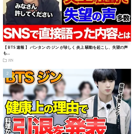
【 BTS 速報 】 バンタン の ジン が珍しく 炎上 騒動を起こし、失望の声
も…
JIN