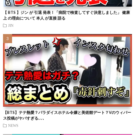
【 BTS 】ジン が 引退 発表！「病院で検査してすぐ決意しました」 健康
上 の理由について 本人 が直接 語る
JIN
【BTS】テテ熱愛？パラダイスホテル令嬢と美術館デート？Vのウィバー
ス投稿がヤバすぎる､､､
NEWS