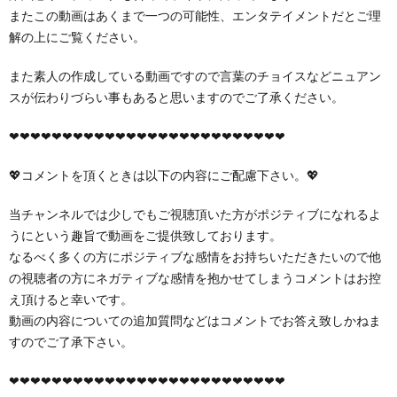
またこの動画はあくまで一つの可能性、エンタテイメントだとご理
解の上にご覧ください。
また素人の作成している動画ですので言葉のチョイスなどニュアン
スが伝わりづらい事もあると思いますのでご了承ください。
❤︎❤︎❤︎❤︎❤︎❤︎❤︎❤︎❤︎❤︎❤︎❤︎❤︎❤︎❤︎❤︎❤︎❤︎❤︎❤︎❤︎❤︎❤︎❤︎❤︎❤︎
💖コメントを頂くときは以下の内容にご配慮下さい。💖
当チャンネルでは少しでもご視聴頂いた方がポジティブになれるよ
うにという趣旨で動画をご提供致しております。
なるべく多くの方にポジティブな感情をお持ちいただきたいので他
の視聴者の方にネガティブな感情を抱かせてしまうコメントはお控
え頂けると幸いです。
動画の内容についての追加質問などはコメントでお答え致しかねま
すのでご了承下さい。
❤︎❤︎❤︎❤︎❤︎❤︎❤︎❤︎❤︎❤︎❤︎❤︎❤︎❤︎❤︎❤︎❤︎❤︎❤︎❤︎❤︎❤︎❤︎❤︎❤︎❤︎