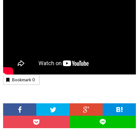
Bookmark
0