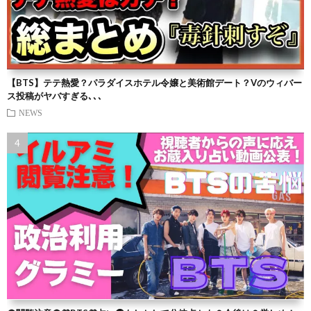
【BTS】テテ熱愛？パラダイスホテル令嬢と美術館デート？Vのウィバー
ス投稿がヤバすぎる､､､
NEWS