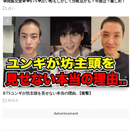
🚫閲覧注意🚫💜BTS💜占い🌏もしかして分岐点かも？今後は？厳しめ！
占い
BTSユンギが坊主頭を見せない本当の理由..【衝撃】
SUGA
Advertisement