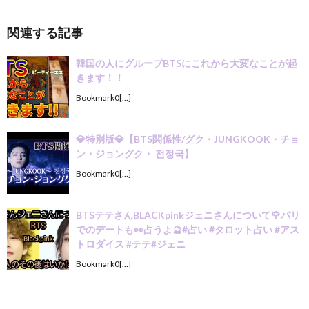
関連する記事
韓国の人にグループBTSにこれから大変なことが起
きます！！
Bookmark0[…]
💎特別版💎【BTS関係性/グク・JUNGKOOK・チョ
ン・ジョングク・ 전정국】
Bookmark0[…]
BTSテテさんBLACKpinkジェニさんについて🌹パリ
でのデートも👀占うよ🔮#占い #タロット占い #アス
トロダイス #テテ#ジェニ
Bookmark0[…]