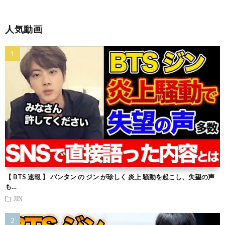
人気動画
【 BTS 速報 】 バンタン の ジン が珍しく 炎上 騒動を起こし、失望の声
も…
JIN