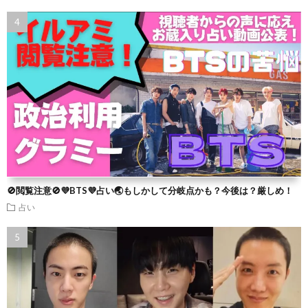
🚫閲覧注意🚫💜BTS💜占い🌏もしかして分岐点かも？今後は？厳しめ！
占い