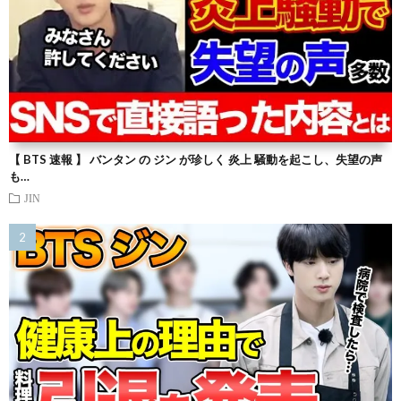
【 BTS 速報 】 バンタン の ジン が珍しく 炎上 騒動を起こし、失望の声
も…
JIN