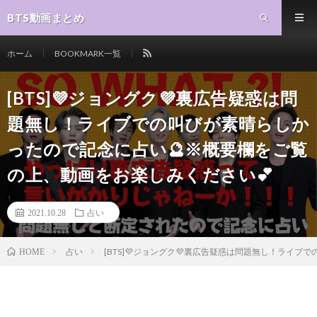
BTS動画まとめ
ホーム
BOOKMARK一覧
[BTS]💜ジョングク💜裏広告疑惑は問
題無し！ライブでの叫びが素晴らしか
ったので記念に占い🔮※概要欄をご覧
の上、動画をお楽しみください💕
2021.10.28
占い
占い
[BTS]💜ジョングク💜裏広告疑惑は問題無し！ライ
HOME