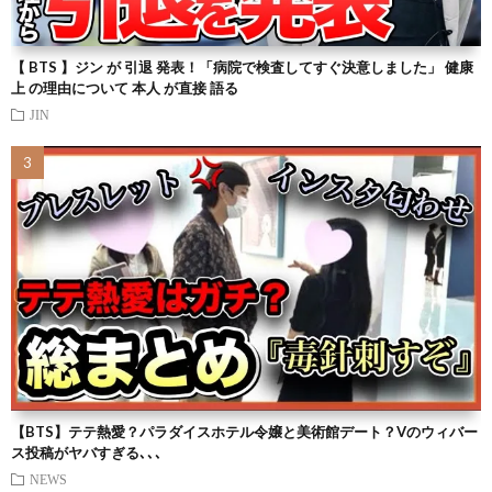
【 BTS 】ジン が 引退 発表！「病院で検査してすぐ決意しました」 健康
上 の理由について 本人 が直接 語る
JIN
【BTS】テテ熱愛？パラダイスホテル令嬢と美術館デート？Vのウィバー
ス投稿がヤバすぎる､､､
NEWS