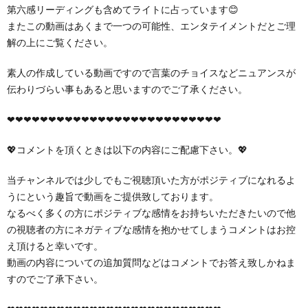
第六感リーディングも含めてライトに占っています😊
またこの動画はあくまで一つの可能性、エンタテイメントだとご理
解の上にご覧ください。
素人の作成している動画ですので言葉のチョイスなどニュアンスが
伝わりづらい事もあると思いますのでご了承ください。
❤︎❤︎❤︎❤︎❤︎❤︎❤︎❤︎❤︎❤︎❤︎❤︎❤︎❤︎❤︎❤︎❤︎❤︎❤︎❤︎❤︎❤︎❤︎❤︎❤︎❤︎
💖コメントを頂くときは以下の内容にご配慮下さい。💖
当チャンネルでは少しでもご視聴頂いた方がポジティブになれるよ
うにという趣旨で動画をご提供致しております。
なるべく多くの方にポジティブな感情をお持ちいただきたいので他
の視聴者の方にネガティブな感情を抱かせてしまうコメントはお控
え頂けると幸いです。
動画の内容についての追加質問などはコメントでお答え致しかねま
すのでご了承下さい。