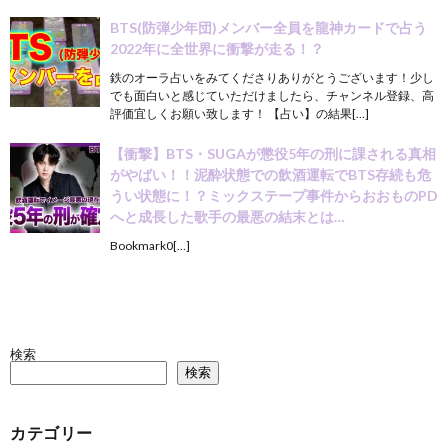
BTS(防弾少年団)メンバー全員を龍神カードで占う
2022年に全世界に衝撃が走る！？
鉄のオーラ占いをみてくださりありがとうございます！少し
でも面白いと感じていただけましたら、チャンネル登録、高
評価宜しくお願い致します！ 【占い】の結果[…]
【衝撃】BTS・SUGAが懲役5年の刑に課される真相
がやばい！！泥酔状態での飲酒運転でBTS存続も危
うい状態に！？ミックステープ事件からおおものPD
へと成長した歌手の最悪の結末とは…
Bookmark0[…]
検索
検索
カテゴリー