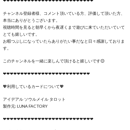
❤︎❤︎❤︎❤︎❤︎❤︎❤︎❤︎❤︎❤︎❤︎❤︎❤︎❤︎❤︎❤︎❤︎❤︎❤︎❤︎❤︎❤︎❤︎❤︎❤︎❤︎
チャンネル登録者様、コメント頂いている方、評価して頂いた方、
本当にありがとうございます。
視聴時間を見ると朝早くから夜遅くまで遊びに来ていただいていて
とても嬉しいです。
お暇つぶしになっていたらありがたい事だなと日々感謝しておりま
す。
このチャンネルを一緒に楽しんで頂けると嬉しいです😊
❤︎❤︎❤︎❤︎❤︎❤︎❤︎❤︎❤︎❤︎❤︎❤︎❤︎❤︎❤︎❤︎❤︎❤︎❤︎❤︎❤︎❤︎❤︎❤︎❤︎
💖利用しているカードについて💖
アイデアル ソウルメイル タロット
製作元: LUNA FACTORY
❤︎❤︎❤︎❤︎❤︎❤︎❤︎❤︎❤︎❤︎❤︎❤︎❤︎❤︎❤︎❤︎❤︎❤︎❤︎❤︎❤︎❤︎❤︎❤︎❤︎❤︎