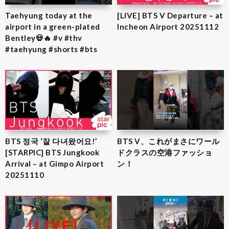
Taehyung today at the
[LIVE] BTS V Departure – at
airport in a green-plated
Incheon Airport 20251112
Bentley💀🔥 #v #thv
#taehyung #shorts #bts
BTS 정국 ‘잘 다녀왔어요!’
BTS V、これがまさにワール
[STARPIC] BTS Jungkook
ドクラスの空港ファッショ
Arrival – at Gimpo Airport
ン！
20251110