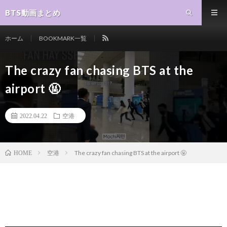
BTS動画まとめ
ホーム
BOOKMARK一覧
The crazy fan chasing BTS at the
airport 🤬
2022.04.22
空港
空港
The crazy fan chasing BTS at the airport 🤬
HOME