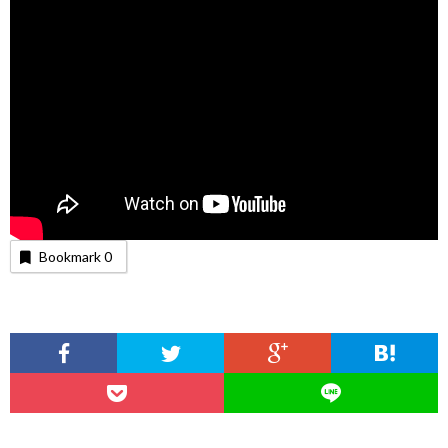
Bookmark
0