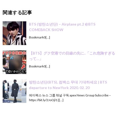
関連する記事
BTS (방탄소년단) – Airplane pt.2 @BTS
COMEBACK SHOW
Bookmark0[…]
【BTS】グク空港での目線の先に..「これ危険すぎる
って…」
Bookmark0[…]
방탄소년단(BTS), 컴백쇼 무대 기대하세요 | BTS
departure to NewYork 2020. 02. 20
에이펙스 뉴스 그룹 채널 구독 apex News Group Subscribe –
https://bit.ly/2JoOjl1 [[…]