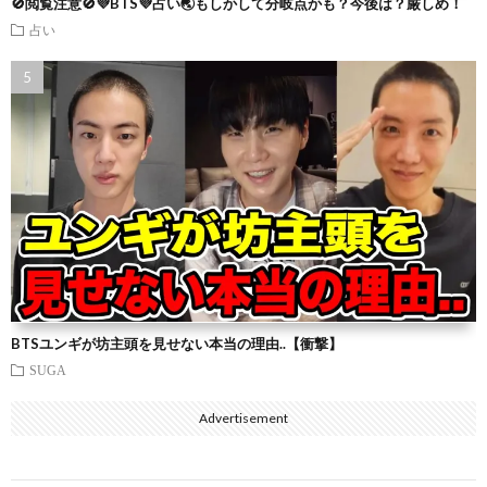
🚫閲覧注意🚫💜BTS💜占い🌏もしかして分岐点かも？今後は？厳しめ！
占い
BTSユンギが坊主頭を見せない本当の理由..【衝撃】
SUGA
Advertisement