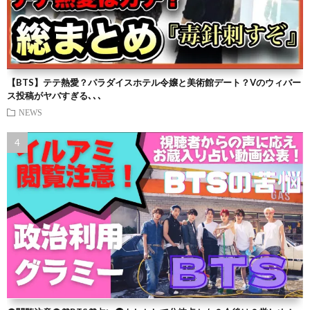
【BTS】テテ熱愛？パラダイスホテル令嬢と美術館デート？Vのウィバー
ス投稿がヤバすぎる､､､
NEWS