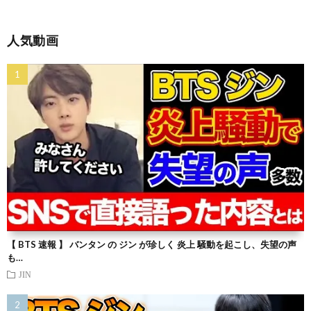
人気動画
【 BTS 速報 】 バンタン の ジン が珍しく 炎上 騒動を起こし、失望の声
も…
JIN