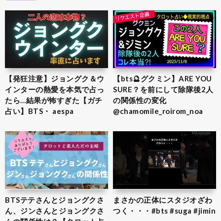
【発狂注意】ジョングク＆ウ
【bts🔮グクミン】ARE YOU
インターの熱愛を本気で占っ
SURE？を前にして除隊後2人
たら…結果が怖すぎた【ガチ
の関係性の変化
占い】BTS・ aespa
@chamomile_roirom_noa
BTSテテさんとジョングクさ
まさかの正体にスタジオざわ
ん、ジンさんとジョングクさ
つく・・・#bts #suga #jimin