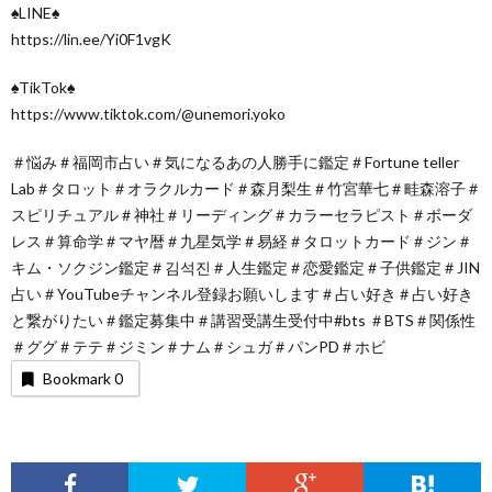
♠LINE♠
https://lin.ee/Yi0F1vgK
♠TikTok♠
https://www.tiktok.com/@unemori.yoko
＃悩み＃福岡市占い＃気になるあの人勝手に鑑定＃Fortune teller
Lab＃タロット＃オラクルカード＃森月梨生＃竹宮華七＃畦森溶子＃
スピリチュアル＃神社＃リーディング＃カラーセラピスト＃ボーダ
レス＃算命学＃マヤ暦＃九星気学＃易経＃タロットカード＃ジン＃
キム・ソクジン鑑定＃김석진＃人生鑑定＃恋愛鑑定＃子供鑑定＃JIN
占い＃YouTubeチャンネル登録お願いします＃占い好き＃占い好き
と繋がりたい＃鑑定募集中＃講習受講生受付中#bts ＃BTS＃関係性
＃ググ＃テテ＃ジミン＃ナム＃シュガ＃パンPD＃ホビ
Bookmark
0