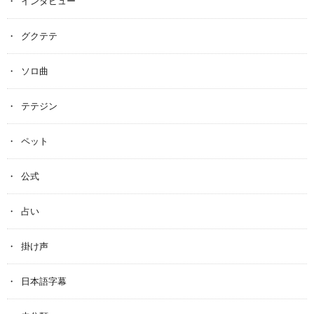
インタビュー
グクテテ
ソロ曲
テテジン
ペット
公式
占い
掛け声
日本語字幕