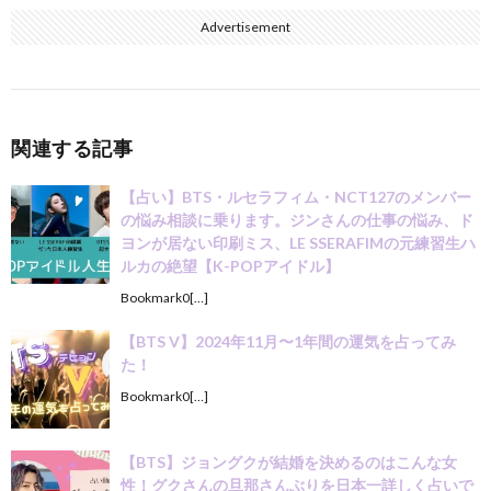
Advertisement
関連する記事
【占い】BTS・ルセラフィム・NCT127のメンバー
の悩み相談に乗ります。ジンさんの仕事の悩み、ド
ヨンが居ない印刷ミス、LE SSERAFIMの元練習生ハ
ルカの絶望【K-POPアイドル】
Bookmark0[…]
【BTS V】2024年11月〜1年間の運気を占ってみ
た！
Bookmark0[…]
【BTS】ジョングクが結婚を決めるのはこんな女
性！グクさんの旦那さんぶりを日本一詳しく占いで