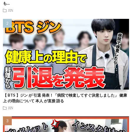
も…
JIN
【 BTS 】ジン が 引退 発表！「病院で検査してすぐ決意しました」 健康
上 の理由について 本人 が直接 語る
JIN