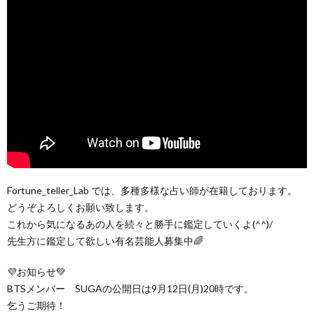
Fortune_teller_Lab では、多種多様な占い師が在籍しております。
どうぞよろしくお願い致します。
これから気になるあの人を続々と勝手に鑑定していくよ(^^)/
先生方に鑑定して欲しい有名芸能人募集中🌈
💜お知らせ💚
BTSメンバー SUGAの公開日は9月12日(月)20時です。
乞うご期待！