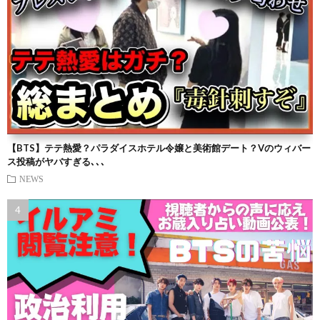
【BTS】テテ熱愛？パラダイスホテル令嬢と美術館デート？Vのウィバー
ス投稿がヤバすぎる､､､
NEWS