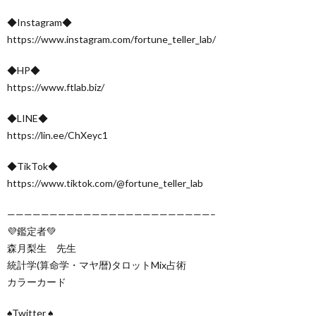
◆Instagram◆
https://www.instagram.com/fortune_teller_lab/
◆HP◆
https://www.ftlab.biz/
◆LINE◆
https://lin.ee/ChXeyc1
◆TikTok◆
https://www.tiktok.com/@fortune_teller_lab
————————————————————————–
💜鑑定者💚
森月梨生 先生
統計学(算命学・マヤ暦)タロットMix占術
カラーカード
♠Twitter ♠