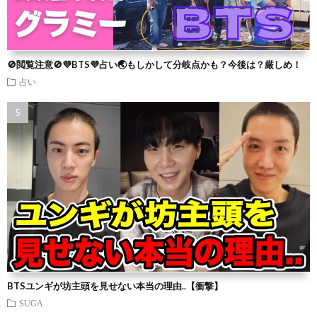
🚫閲覧注意🚫💜BTS💜占い🌏もしかして分岐点かも？今後は？厳しめ！
占い
BTSユンギが坊主頭を見せない本当の理由..【衝撃】
SUGA