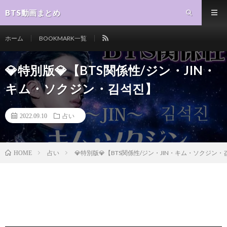
BTS動画まとめ
ホーム
BOOKMARK一覧
💎特別版💎【BTS関係性/ジン・JIN・
キム・ソクジン・김석진】
2022.09.10
占い
占い
💎特別版💎【BTS関係性/ジン・JIN・キム・ソクジン
HOME