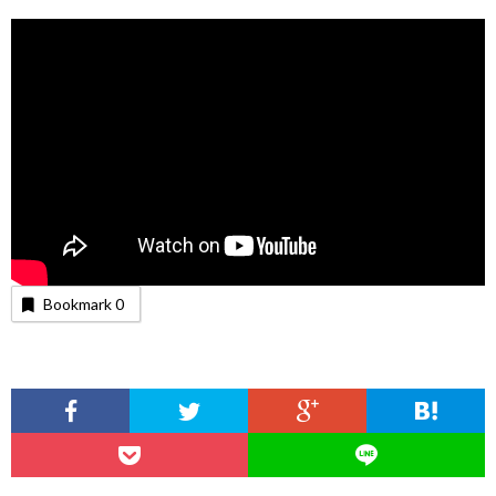
Bookmark
0