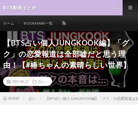
BTS動画まとめ
ホーム
BOOKMARK一覧
【BTS占い個人JUNGKOOK編】「グ
ク」の恋愛報道は全部嘘だと思う理
由！【#椿ちゃんの素晴らしい世界】
2023.06.23
占い
占い
【BTS占い個人JUNGKOOK編】「グク」の恋愛報道
HOME