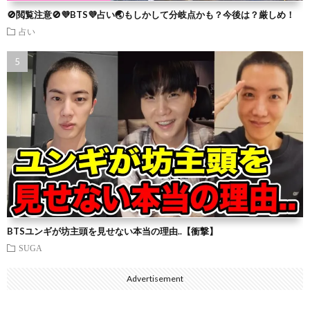
🚫閲覧注意🚫💜BTS💜占い🌏もしかして分岐点かも？今後は？厳しめ！
占い
BTSユンギが坊主頭を見せない本当の理由..【衝撃】
SUGA
Advertisement