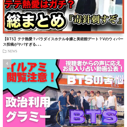
【BTS】テテ熱愛？パラダイスホテル令嬢と美術館デート？Vのウィバー
ス投稿がヤバすぎる､､､
NEWS