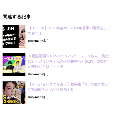
関連する記事
【BTS JIN】2023年後半～2024年前半の運気を占っ
てみた！
Bookmark0[…]
※緊急動画※ BTS JIMIN /パク・ジミンさん 兵役
に行くジミンちゃんの今の気持ちと2023・2024年
の年回りとは・・・💛
Bookmark0[…]
【BTSジョングクを占う】数秘術「9」の生き方と
V(数秘術3)との相性診断も!!
Bookmark0[…]