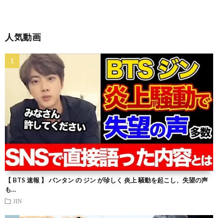
人気動画
【 BTS 速報 】 バンタン の ジン が珍しく 炎上 騒動を起こし、失望の声
も…
JIN