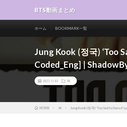
BTS動画まとめ
ホーム
BOOKMARK一覧
Jung Kook (정국) ‘Too Sa
Coded_Eng] | ShadowB
2023.11.03
JK
JK
Jung Kook (정국) 'Too Sad to Dance' L
HOME