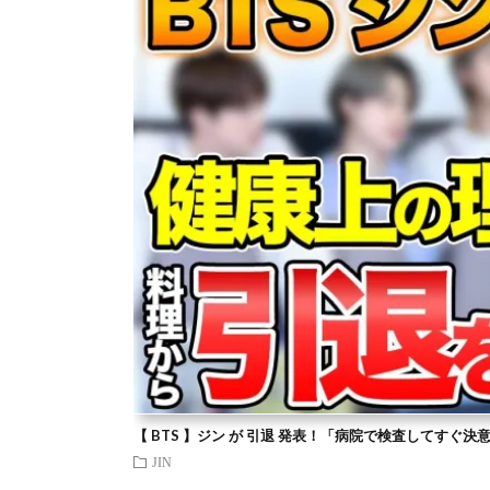
【 BTS 】ジン が 引退 発表！「病院で検査してすぐ決
JIN