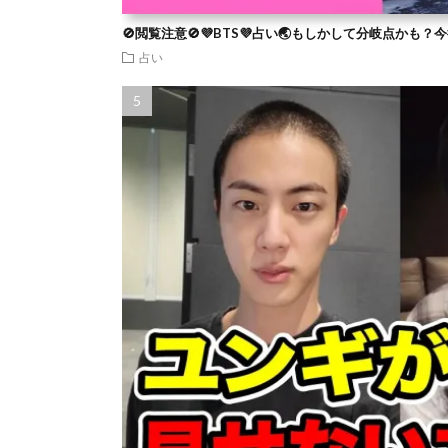
🚫閲覧注意🚫💜BTS💜占い🌏もしかして分岐点かも
占い