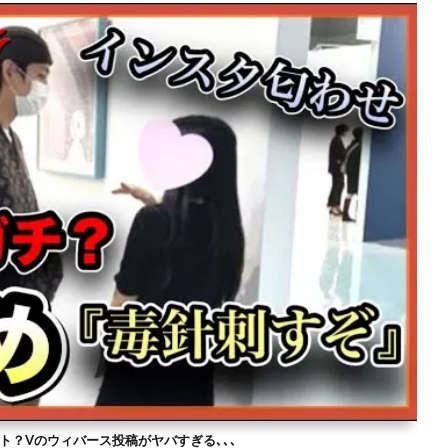
ト？Vのウィバース投稿がヤバすぎる､､､