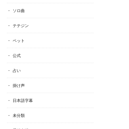
ソロ曲
テテジン
ペット
公式
占い
掛け声
日本語字幕
未分類