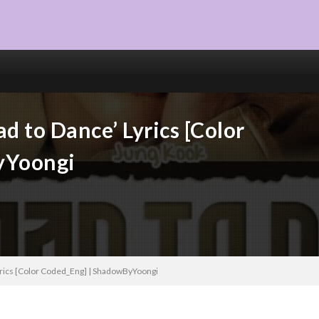
d to Dance’ Lyrics [Color
yYoongi
yrics [Color Coded_Eng] | ShadowByYoongi