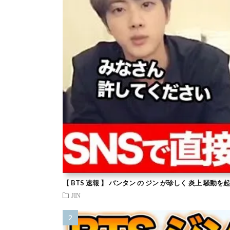
【 BTS 速報 】 バンタン の ジン が珍しく 炎上 騒動
JIN