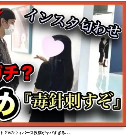
ト？Vのウィバース投稿がヤバすぎる､､､