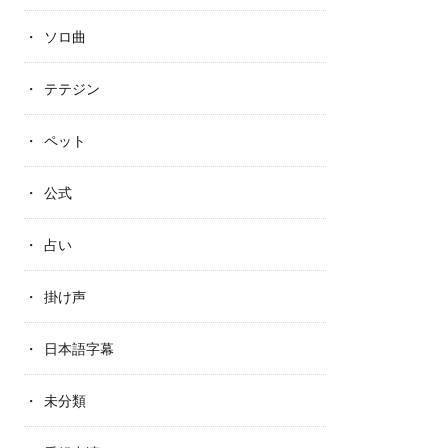
ソロ曲
テテジン
ペット
公式
占い
掛け声
日本語字幕
未分類