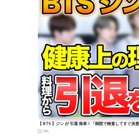
【 BTS 】ジン が 引退 発表！「病院で検査してすぐ決
JIN