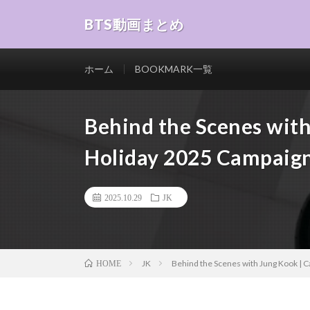
BTS動画まとめ
ホーム
BOOKMARK一覧
Behind the Scenes with
Holiday 2025 Campaig
2025.10.29
JK
JK
Behind the Scenes with Jung Kook | C
HOME