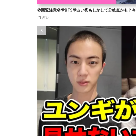
🚫閲覧注意🚫💜BTS💜占い🌏もしかして分岐点かも
占い