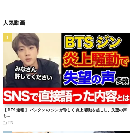
人気動画
【 BTS 速報 】 バンタン の ジン が珍しく 炎上 騒動を起こし、失望の声
も…
JIN