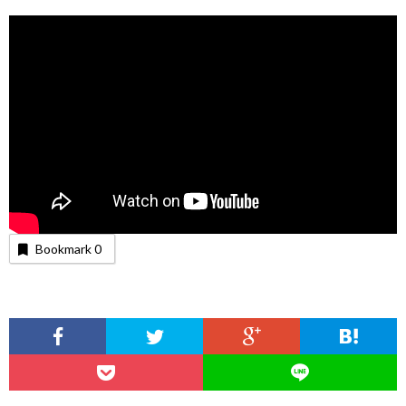
Bookmark
0