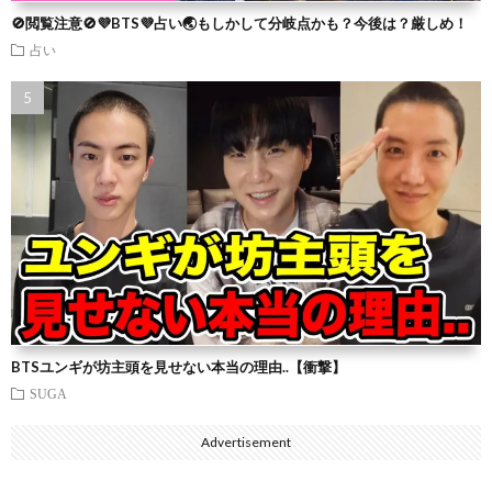
🚫閲覧注意🚫💜BTS💜占い🌏もしかして分岐点かも？今後は？厳しめ！
占い
BTSユンギが坊主頭を見せない本当の理由..【衝撃】
SUGA
Advertisement