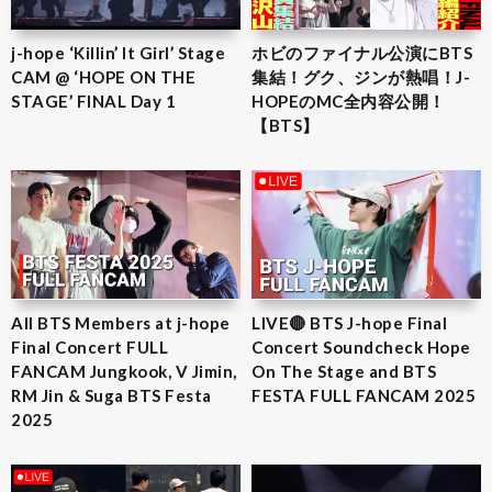
j-hope ‘Killin’ It Girl’ Stage
ホビのファイナル公演にBTS
CAM @ ‘HOPE ON THE
集結！グク、ジンが熱唱！J-
STAGE’ FINAL Day 1
HOPEのMC全内容公開！
【BTS】
All BTS Members at j-hope
LIVE🔴 BTS J-hope Final
Final Concert FULL
Concert Soundcheck Hope
FANCAM Jungkook, V Jimin,
On The Stage and BTS
RM Jin & Suga BTS Festa
FESTA FULL FANCAM 2025
2025