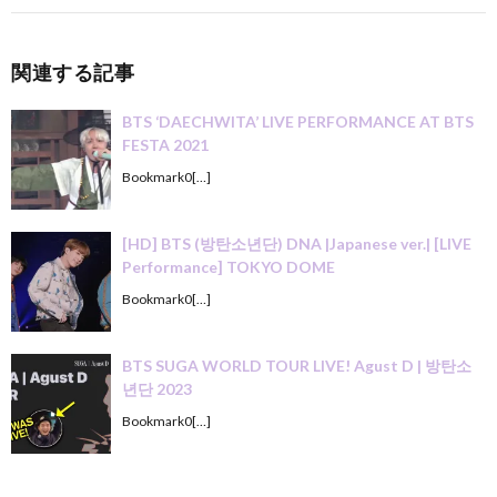
関連する記事
BTS ‘DAECHWITA’ LIVE PERFORMANCE AT BTS
FESTA 2021
Bookmark0[…]
[HD] BTS (방탄소년단) DNA |Japanese ver.| [LIVE
Performance] TOKYO DOME
Bookmark0[…]
BTS SUGA WORLD TOUR LIVE! Agust D | 방탄소
년단 2023
Bookmark0[…]