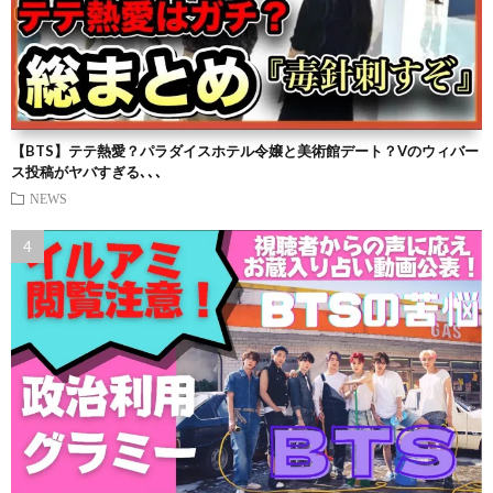
【BTS】テテ熱愛？パラダイスホテル令嬢と美術館デート？Vのウィバー
ス投稿がヤバすぎる､､､
NEWS