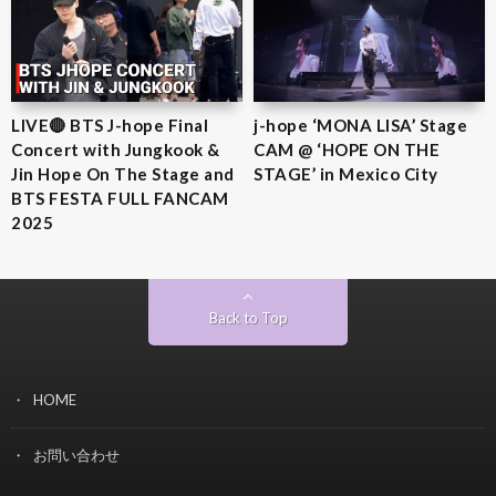
LIVE🔴 BTS J-hope Final
j-hope ‘MONA LISA’ Stage
Concert with Jungkook &
CAM @ ‘HOPE ON THE
Jin Hope On The Stage and
STAGE’ in Mexico City
BTS FESTA FULL FANCAM
2025
Back to Top
HOME
お問い合わせ