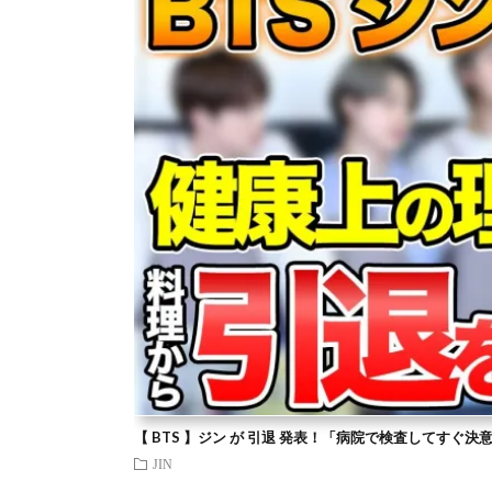
【 BTS 】ジン が 引退 発表！「病院で検査してすぐ決
JIN