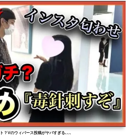
ト？Vのウィバース投稿がヤバすぎる､､､