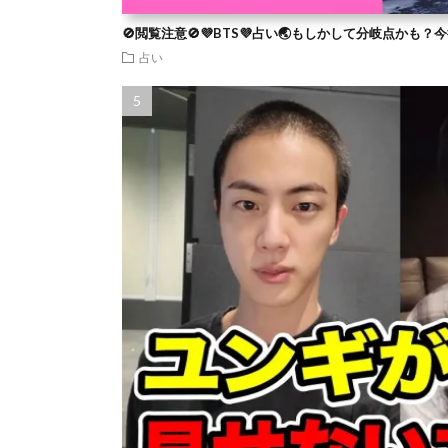
🚫閲覧注意🚫💜BTS💜占い🌏もしかして分岐点かも
占い