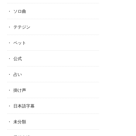
ソロ曲
テテジン
ペット
公式
占い
掛け声
日本語字幕
未分類