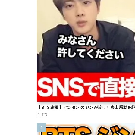
【 BTS 速報 】 バンタン の ジン が珍しく 炎上 騒動
JIN