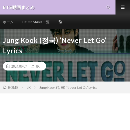
BTS動画まとめ
ホーム
BOOKMARK一覧
Jung Kook (정국) ‘Never Let Go’
Lyrics
2024.06.07
JK
JK
Jung Kook (정국) 'Never Let Go' Lyrics
HOME