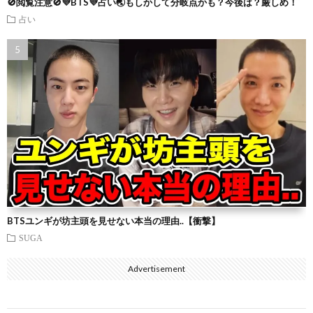
🚫閲覧注意🚫💜BTS💜占い🌏もしかして分岐点かも？今後は？厳しめ！
占い
BTSユンギが坊主頭を見せない本当の理由..【衝撃】
SUGA
Advertisement