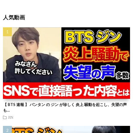
人気動画
【 BTS 速報 】 バンタン の ジン が珍しく 炎上 騒動を起こし、失望の声
も…
JIN