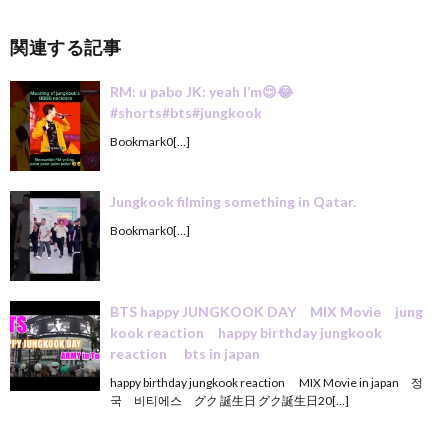
関連する記事
RM: u pabo JK: yeah I’m😌😂
#shorts#bts#jungkook
Bookmark0[…]
Jungkook filming something in Qatar.
Bookmark0[…]
BTS happy JUNGKOOK DAY MIX Movie jung
kook reaction happy birthday jungkook
reaction bts in japan
happy birthday jungkook reaction MIX Movie in japan 정
국 비티에스 グク 誕生日 グク誕生日20[…]