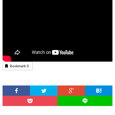
Bookmark
0