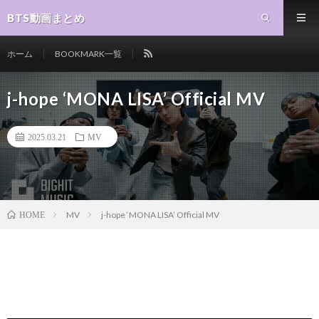
BTS動画まとめ
ホーム
BOOKMARK一覧
j-hope ‘MONA LISA’ Official MV
2025.03.21
MV
MV
j-hope ‘MONA LISA’ Official MV
HOME