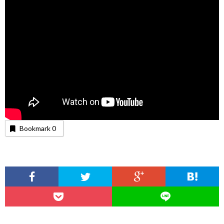
Bookmark
0