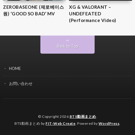
ZEROBASEONE (제로베이스
XG & VALORANT –
원) ‘GOOD SO BAD’ MV
UNDEFEATED
(Performance Video)
Back to Top
HOME
お問い合わせ
© Copyright 2026
BTS動画まとめ
.
BTS動画まとめ by
FIT-Web Create
. Powered by
WordPress
.