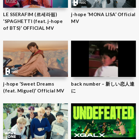
LE SSERAFIM (르세라핌)
j-hope ‘MONA LISA’ Official
‘SPAGHETTI (feat. j-hope
MV
of BTS)’ OFFICIAL MV
j-hope ‘Sweet Dreams
back number – 新しい恋人達
(feat. Miguel)’ Official MV
に