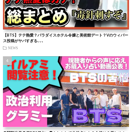
【BTS】テテ熱愛？パラダイスホテル令嬢と美術館デート？Vのウィバー
ス投稿がヤバすぎる､､､
NEWS