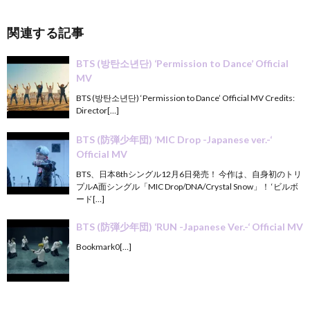
関連する記事
BTS (방탄소년단) ‘Permission to Dance’ Official
MV
BTS (방탄소년단) ‘Permission to Dance’ Official MV Credits:
Director[…]
BTS (防弾少年団) ‘MIC Drop -Japanese ver.-‘
Official MV
BTS、日本8thシングル12月6日発売！ 今作は、自身初のトリ
プルA面シングル「MIC Drop/DNA/Crystal Snow」！ ‘ビルボ
ード[…]
BTS (防弾少年団) ‘RUN -Japanese Ver.-‘ Official MV
Bookmark0[…]