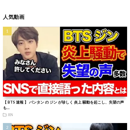
人気動画
【 BTS 速報 】 バンタン の ジン が珍しく 炎上 騒動を起こし、失望の声
も…
JIN