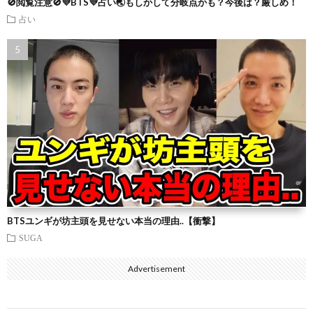
🚫閲覧注意🚫💜BTS💜占い🌏もしかして分岐点かも？今後は？厳しめ！
占い
BTSユンギが坊主頭を見せない本当の理由..【衝撃】
SUGA
Advertisement