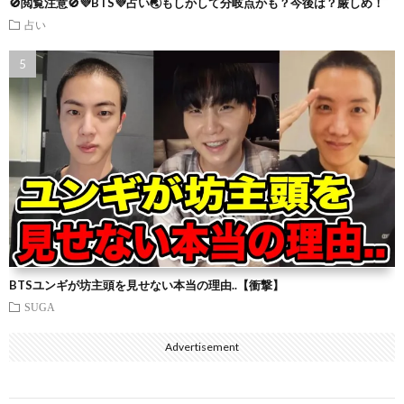
🚫閲覧注意🚫💜BTS💜占い🌏もしかして分岐点かも？今後は？厳しめ！
占い
BTSユンギが坊主頭を見せない本当の理由..【衝撃】
SUGA
Advertisement