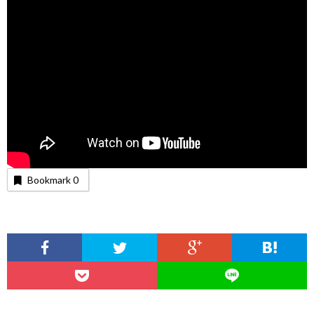
Bookmark
0