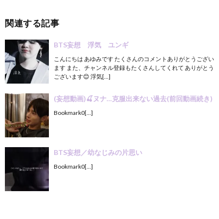
関連する記事
BTS妄想 浮気 ユンギ
こんにちは あゆみです たくさんのコメントありがとうござい
ます また、チャンネル登録もたくさんしてくれて ありがとう
ございます😊 浮気[…]
(妄想動画)🍒ヌナ…克服出来ない過去(前回動画続き)
Bookmark0[…]
BTS妄想／幼なじみの片思い
Bookmark0[…]