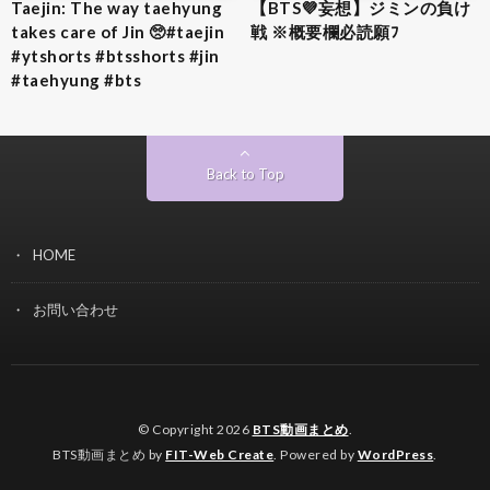
Taejin: The way taehyung
【BTS💜‪妄想】ジミンの負け
takes care of Jin 🥺#taejin
戦 ※概要欄必読願ﾌ
#ytshorts #btsshorts #jin
#taehyung #bts
Back to Top
HOME
お問い合わせ
© Copyright 2026
BTS動画まとめ
.
BTS動画まとめ by
FIT-Web Create
. Powered by
WordPress
.