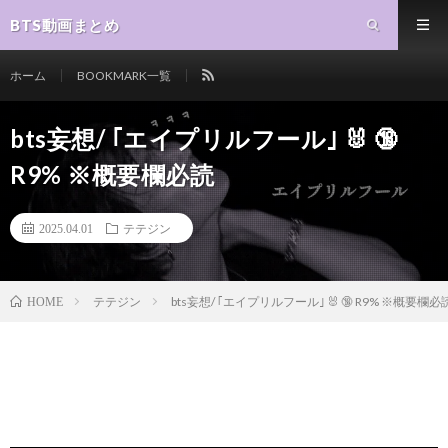
BTS動画まとめ
ホーム
BOOKMARK一覧
bts妄想/ ｢エイプリルフール｣ 🐰 🔞
R9% ※概要欄必読
2025.04.01
テテジン
テテジン
bts妄想/ ｢エイプリルフール｣ 🐰 🔞 R9% ※概要欄必
HOME