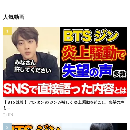
人気動画
【 BTS 速報 】 バンタン の ジン が珍しく 炎上 騒動を起こし、失望の声
も…
JIN