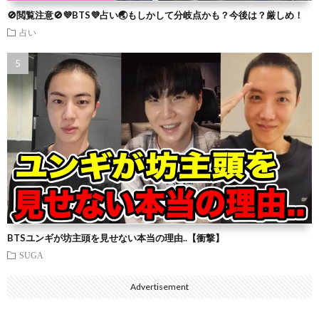
🚫閲覧注意🚫💜BTS💜占い🌏もしかして分岐点かも？今後は？厳しめ！
占い
BTSユンギが坊主頭を見せない本当の理由..【衝撃】
SUGA
Advertisement