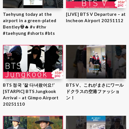
Taehyung today at the
[LIVE] BTS V Departure – at
airport in a green-plated
Incheon Airport 20251112
Bentley💀🔥 #v #thv
#taehyung #shorts #bts
BTS 정국 ‘잘 다녀왔어요!’
BTS V、これがまさにワール
[STARPIC] BTS Jungkook
ドクラスの空港ファッショ
Arrival – at Gimpo Airport
ン！
20251110