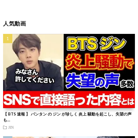
人気動画
【 BTS 速報 】 バンタン の ジン が珍しく 炎上 騒動を起こし、失望の声
も…
JIN