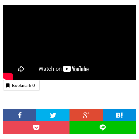
Bookmark
0