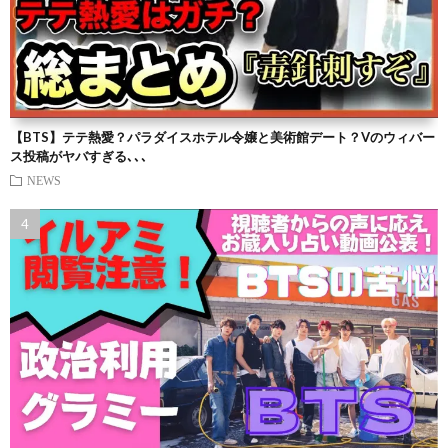
【BTS】テテ熱愛？パラダイスホテル令嬢と美術館デート？Vのウィバー
ス投稿がヤバすぎる､､､
NEWS