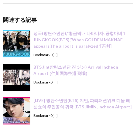
関連する記事
정국(방탄소년단),”황금막내 나타나자, 공항마비”l
JUNGKOOK(BTS),”When GOLDEN MAKNAE
appears,The airport is paralyzed”[공항]
Bookmark0[…]
BTS Jin(방탄소년단 진 ジン) Arrival Incheon
Airport (仁川国際空港 到着)
Bookmark0[…]
[LIVE] 방탄소년단(BTS) 지민, 파리패션위크 디올 패
션쇼의 주인공의 귀국 [BTS JIMIN, Incheon Airport]
Bookmark0[…]