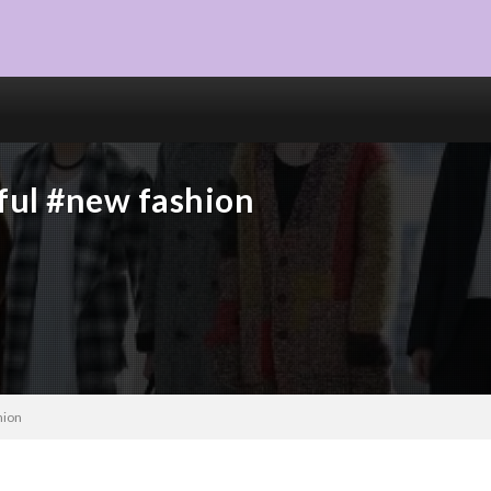
ful #new fashion
hion