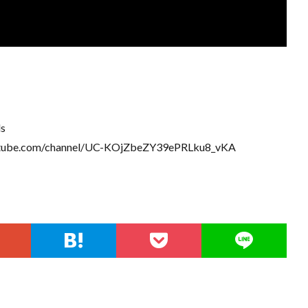
ls
.youtube.com/channel/UC-KOjZbeZY39ePRLku8_vKA