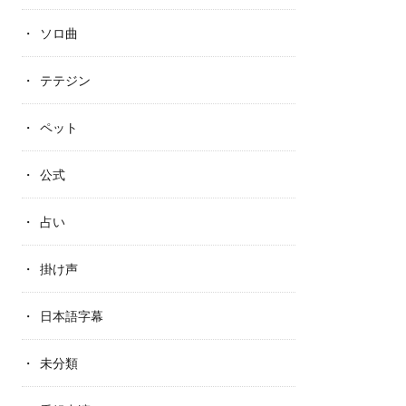
ソロ曲
テテジン
ペット
公式
占い
掛け声
日本語字幕
未分類