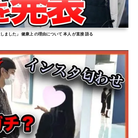
意しました」 健康上 の理由について 本人 が直接 語る