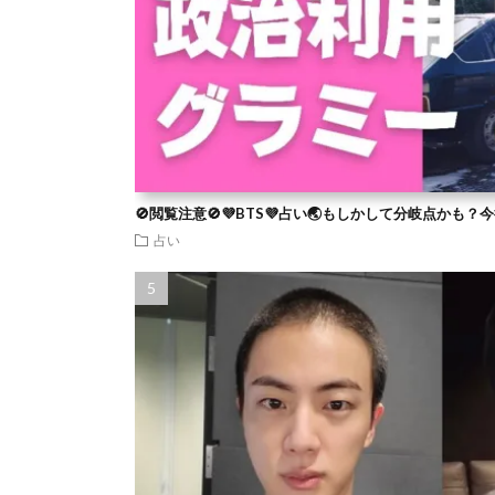
🚫閲覧注意🚫💜BTS💜占い🌏もしかして分岐点かも
占い