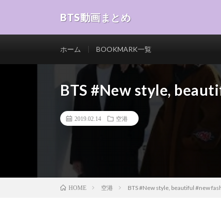
BTS動画まとめ
ホーム
BOOKMARK一覧
BTS #New style, beauti
2019.02.14
空港
空港
BTS #New style, beautiful #new fas
HOME