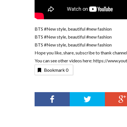
BTS #New style, beautiful #new fashion
BTS #New style, beautiful #new fashion
BTS #New style, beautiful #new fashion
Hope you like, share, subscribe to thank channe
You can see other videos here: https://www
Bookmark
0