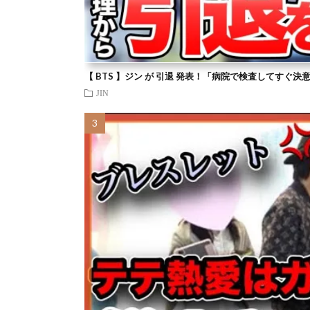
【 BTS 】ジン が 引退 発表！「病院で検査してすぐ決
JIN