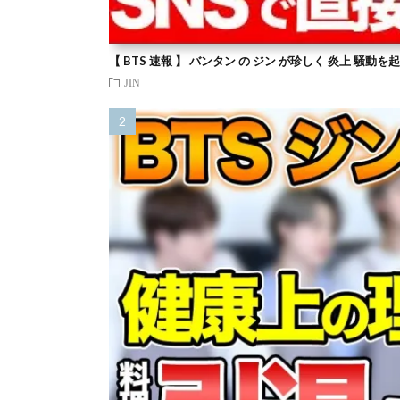
【 BTS 速報 】 バンタン の ジン が珍しく 炎上 騒動
JIN