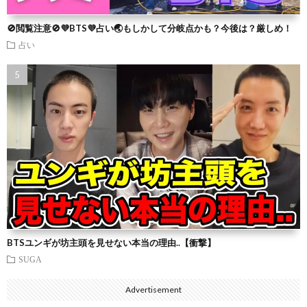
🚫閲覧注意🚫💜BTS💜占い🌏もしかして分岐点かも？今後は？厳しめ！
占い
BTSユンギが坊主頭を見せない本当の理由..【衝撃】
SUGA
Advertisement