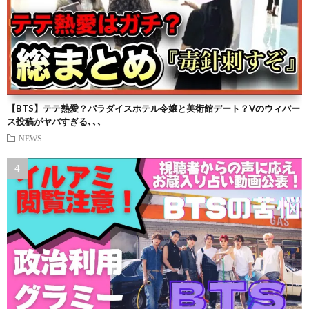
【BTS】テテ熱愛？パラダイスホテル令嬢と美術館デート？Vのウィバー
ス投稿がヤバすぎる､､､
NEWS