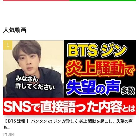
人気動画
【 BTS 速報 】 バンタン の ジン が珍しく 炎上 騒動を起こし、失望の声
も…
JIN