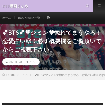
BTS動画まとめ
ホーム
BOOKMARK一覧
💕BTS💕💜ジミン💜惚れてまうやろ！
恋愛占い😍※必ず概要欄をご覧頂いて
からご視聴下さい。
2021.08.28
占い
占い
💕BTS💕💜ジミン💜惚れてまうやろ！恋愛占い😍
HOME