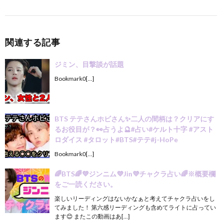
関連する記事
ジミン、目撃談が話題
Bookmark0[…]
BTS テテさんホビさん✨二人の間柄は？クリアにす
るお役目が？👀占うよ🔮#占い#ケルト十字 #アスト
ロダイス #タロット#BTS#テテ#j-HoPe
Bookmark0[…]
🌈BTS🌈💜ジンニム💜Jin💜チャクラ占い🌈※概要欄
をご一読ください。
楽しいリーディングはないかなぁと考えてチャクラ占いをし
てみました！ 第六感リーディングも含めてライトに占ってい
ます😊 またこの動画はあ[…]