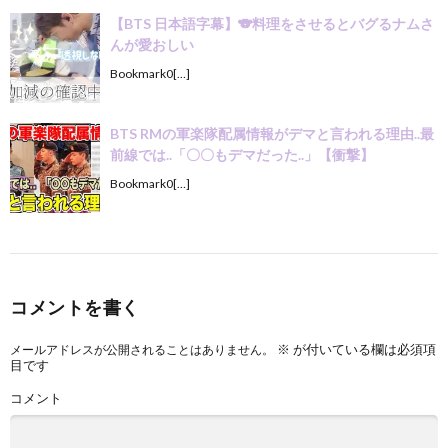
【BTS 日本語字幕】🐨料理をさせるとバグるナムさ
んが愛おしい
Bookmark0[…]
BTS RMの軍楽隊配属情報がデマと言われる理由..最
前線では..「〇〇もデマだった..」【衝撃】
Bookmark0[…]
コメントを書く
※
が付いている欄は必須項
メールアドレスが公開されることはありません。
目です
コメント