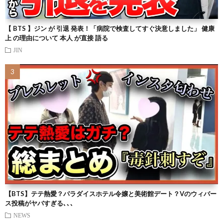
【 BTS 】ジン が 引退 発表！「病院で検査してすぐ決意しました」 健康
上 の理由について 本人 が直接 語る
JIN
【BTS】テテ熱愛？パラダイスホテル令嬢と美術館デート？Vのウィバー
ス投稿がヤバすぎる､､､
NEWS