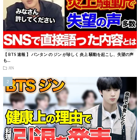
【 BTS 速報 】 バンタン の ジン が珍しく 炎上 騒動を起こし、失望の声
も…
JIN