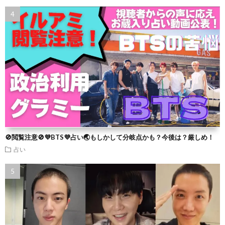
🚫閲覧注意🚫💜BTS💜占い🌏もしかして分岐点かも？今後は？厳しめ！
占い