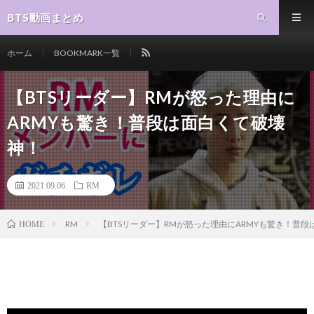
BTS動画まとめ
ホーム
BOOKMARK一覧
【BTSリーダー】RMが怒った理由に
ARMYも驚き！普段は面白くて破壊
神！
2021.09.06
RM
RM
【BTSリーダー】RMが怒った理由にARMYも驚き！普
HOME