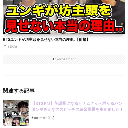
BTSユンギが坊主頭を見せない本当の理由..【衝撃】
SUGA
Advertisement
関連する記事
【BTS RM】英語圏になるとナムさんへ群がるバン
タン💜みんなのスピーチの練習風景を集めました！
Bookmark0[…]