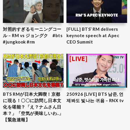
対照的すぎるモーニングコー
[FULL] BTS’ RM delivers
ル – RM vs ジョングク #bts
keynote speech at Apec
#jungkook #rm
CEO Summit
BTS RMが日本大満喫！京都
250926 [LIVE] BTS 남준, 언
に現る！〇〇に訪問し日本文
제봐도 빛나는 귀욤 – RNX tv
化を堪能？「え？ナムさん日
本？」「空気が美味しいわ..」
【緊急速報】