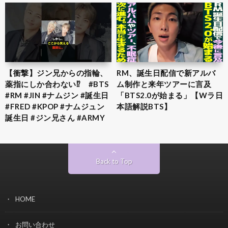
【衝撃】ジン兄からの指輪、
RM、誕生日配信で新アルバ
薬指にしか合わない⁉︎ #BTS
ム制作と来年ツアーに言及
#RM #JIN #ナムジン #誕生日
「BTS2.0が始まる」【Wラ日
#FRED #KPOP #ナムジュン
本語解説BTS】
誕生日 #ジン兄さん #ARMY
Back to Top
HOME
お問い合わせ