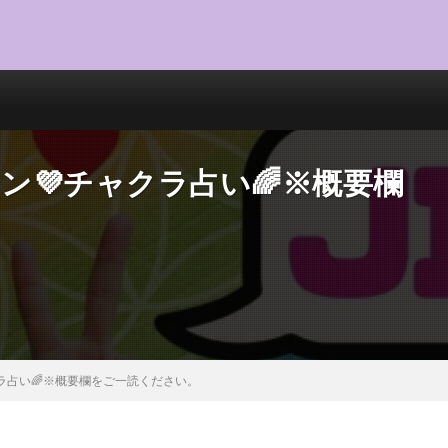
💜ジミン💜チャクラ占い🌈※概要欄
チャクラ占い🌈※概要欄をご一読ください。