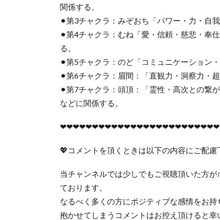
関係する。
⚫︎第3チャクラ：みぞおち「パワー・力・自
⚫︎第4チャクラ：むね「愛・信頼・慈悲・奉
る。
⚫︎第5チャクラ：のど「コミュニケーション
⚫︎第6チャクラ：眉間：「直観力・洞察力・
⚫︎第7チャクラ：頭頂：「霊性・高次との繋
などに関係する。
❤︎❤︎❤︎❤︎❤︎❤︎❤︎❤︎❤︎❤︎❤︎❤︎❤︎❤︎❤︎❤︎❤︎❤︎❤︎❤︎❤︎❤︎❤︎❤︎❤︎
💖コメントを頂くときは以下の内容にご配慮下
当チャンネルでは少しでもご視聴頂いた方が
ております。
なるべく多くの方にポジティブな感情をお持
抱かせてしまうコメントはお控え頂けると幸