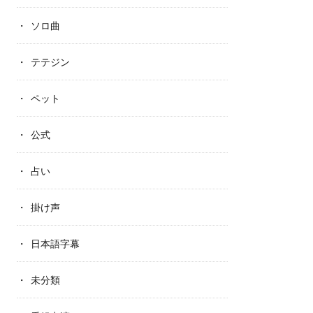
ソロ曲
テテジン
ペット
公式
占い
掛け声
日本語字幕
未分類