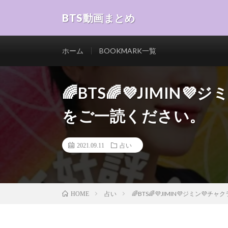
BTS動画まとめ
ホーム
BOOKMARK一覧
🌈BTS🌈💜JIMIN
をご一読ください。
2021.09.11
占い
占い
🌈BTS🌈💜JIMIN💜ジミン
HOME