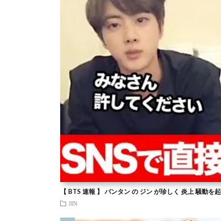
【 BTS 速報 】 バンタン の ジン が珍しく 炎上 騒動
JIN